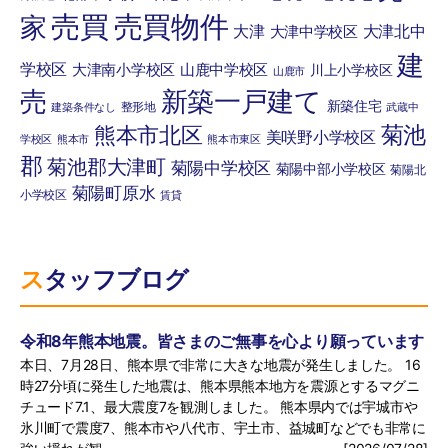
売買
売買物件
家
大津
大津北中
大津中学校区
建
学校区
大津南小学校区
山鹿中学校区
川上小学校区
山鹿市
売
新築一戸建て
新築住宅
整形地
建築条件なし
武蔵中
菊池
熊本市北区
美咲野小学校区
学校区
熊本市
熊本市東区
郡
菊池郡大津町
菊陽中学校区
菊陽中部小学校区
菊陽北
菊陽町原水
小学校区
賃貸
スタッフブログ
令和8年熊本地震。皆さまのご無事を心より願っています
本日、7月28日、熊本県で非常に大きな地震が発生しました。 16
時27分頃に発生した地震は、熊本県熊本地方を震源とするマグニ
チュード7.1、最大震度7を観測しました。 熊本県内では宇城市や
氷川町で震度7、熊本市や八代市、宇土市、益城町などでも非常に