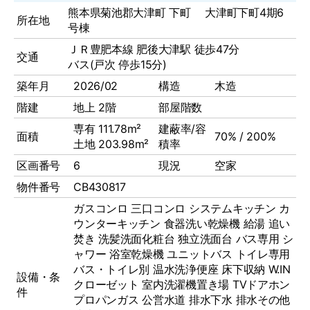
熊本県菊池郡大津町 下町 大津町下町4期6
所在地
号棟
ＪＲ豊肥本線 肥後大津駅 徒歩47分
交通
バス(戸次 停歩15分)
築年月
2026/02
構造
木造
階建
地上 2階
部屋階数
専有 111.78m²
建蔽率/容
面積
70% / 200%
土地 203.98m²
積率
区画番号
6
現況
空家
物件番号
CB430817
ガスコンロ
三口コンロ
システムキッチン
カ
ウンターキッチン
食器洗い乾燥機
給湯
追い
焚き
洗髪洗面化粧台
独立洗面台
バス専用
シ
ャワー
浴室乾燥機
ユニットバス
トイレ専用
バス・トイレ別
温水洗浄便座
床下収納
W.IN
設備・条
クローゼット
室内洗濯機置き場
TVドアホン
件
プロパンガス
公営水道
排水下水
排水その他