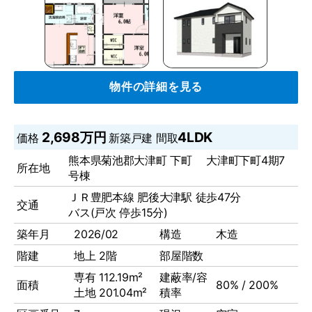
物件の詳細を見る
2,698万円
4LDK
価格
新築戸建
間取
熊本県菊池郡大津町 下町 大津町下町4期7
所在地
号棟
ＪＲ豊肥本線 肥後大津駅 徒歩47分
交通
バス(戸次 停歩15分)
築年月
2026/02
構造
木造
階建
地上 2階
部屋階数
専有 112.19m²
建蔽率/容
面積
80% / 200%
土地 201.04m²
積率