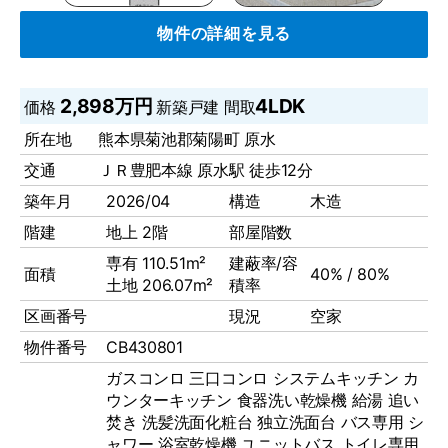
物件の詳細を見る
2,898万円
4LDK
価格
新築戸建
間取
所在地
熊本県菊池郡菊陽町 原水
交通
ＪＲ豊肥本線 原水駅 徒歩12分
築年月
2026/04
構造
木造
階建
地上 2階
部屋階数
専有 110.51m²
建蔽率/容
面積
40% / 80%
土地 206.07m²
積率
区画番号
現況
空家
物件番号
CB430801
ガスコンロ
三口コンロ
システムキッチン
カ
ウンターキッチン
食器洗い乾燥機
給湯
追い
焚き
洗髪洗面化粧台
独立洗面台
バス専用
シ
ャワー
浴室乾燥機
ユニットバス
トイレ専用