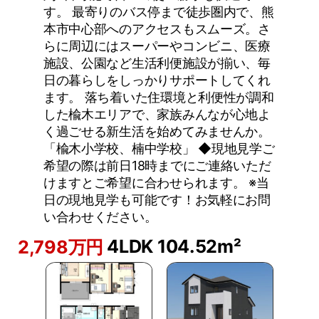
す。 最寄りのバス停まで徒歩圏内で、熊
本市中心部へのアクセスもスムーズ。さ
らに周辺にはスーパーやコンビニ、医療
施設、公園など生活利便施設が揃い、毎
日の暮らしをしっかりサポートしてくれ
ます。 落ち着いた住環境と利便性が調和
した楡木エリアで、家族みんなが心地よ
く過ごせる新生活を始めてみませんか。
「楡木小学校、楠中学校」 ◆現地見学ご
希望の際は前日18時までにご連絡いただ
けますとご希望に合わせられます。 ※当
日の現地見学も可能です！お気軽にお問
い合わせください。
4LDK
104.52m²
2,798万円