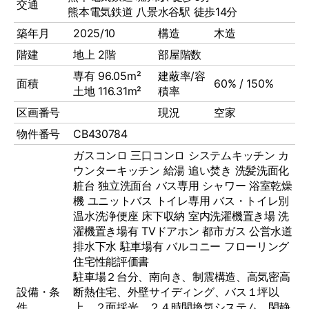
交通
熊本電気鉄道 八景水谷駅 徒歩14分
築年月
2025/10
構造
木造
階建
地上 2階
部屋階数
専有 96.05m²
建蔽率/容
面積
60% / 150%
土地 116.31m²
積率
区画番号
現況
空家
物件番号
CB430784
ガスコンロ
三口コンロ
システムキッチン
カ
ウンターキッチン
給湯
追い焚き
洗髪洗面化
粧台
独立洗面台
バス専用
シャワー
浴室乾燥
機
ユニットバス
トイレ専用
バス・トイレ別
温水洗浄便座
床下収納
室内洗濯機置き場
洗
濯機置き場有
TVドアホン
都市ガス
公営水道
排水下水
駐車場有
バルコニー
フローリング
住宅性能評価書
駐車場２台分、南向き、制震構造、高気密高
設備・条
断熱住宅、外壁サイディング、バス１坪以
件
上、２面採光、２４時間換気システム、閑静