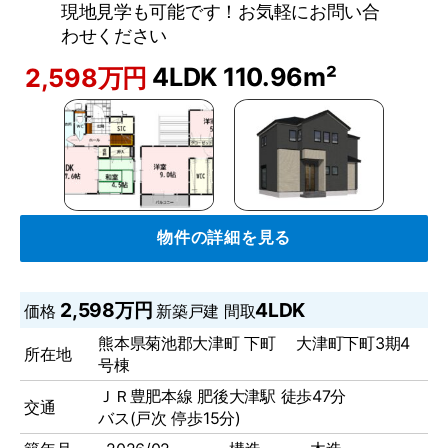
現地見学も可能です！お気軽にお問い合
わせください
4LDK
110.96m²
2,598万円
物件の詳細を見る
2,598万円
4LDK
価格
新築戸建
間取
熊本県菊池郡大津町 下町 大津町下町3期4
所在地
号棟
ＪＲ豊肥本線 肥後大津駅 徒歩47分
交通
バス(戸次 停歩15分)