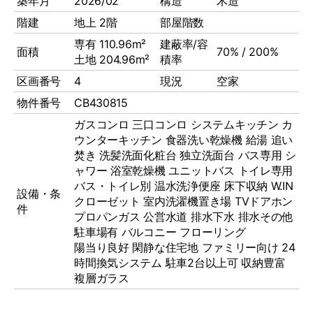
築年月
2026/02
構造
木造
階建
地上 2階
部屋階数
専有 110.96m²
建蔽率/容
面積
70% / 200%
土地 204.96m²
積率
区画番号
4
現況
空家
物件番号
CB430815
ガスコンロ
三口コンロ
システムキッチン
カ
ウンターキッチン
食器洗い乾燥機
給湯
追い
焚き
洗髪洗面化粧台
独立洗面台
バス専用
シ
ャワー
浴室乾燥機
ユニットバス
トイレ専用
バス・トイレ別
温水洗浄便座
床下収納
W.IN
設備・条
クローゼット
室内洗濯機置き場
TVドアホン
件
プロパンガス
公営水道
排水下水
排水その他
駐車場有
バルコニー
フローリング
陽当り良好 閑静な住宅地 ファミリー向け 24
時間換気システム 駐車2台以上可 収納豊富
複層ガラス