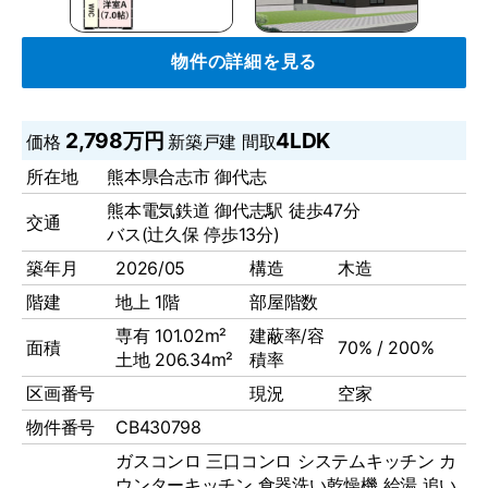
物件の詳細を見る
2,798万円
4LDK
価格
新築戸建
間取
所在地
熊本県合志市 御代志
熊本電気鉄道 御代志駅 徒歩47分
交通
バス(辻久保 停歩13分)
築年月
2026/05
構造
木造
階建
地上 1階
部屋階数
専有 101.02m²
建蔽率/容
面積
70% / 200%
土地 206.34m²
積率
区画番号
現況
空家
物件番号
CB430798
ガスコンロ
三口コンロ
システムキッチン
カ
ウンターキッチン
食器洗い乾燥機
給湯
追い