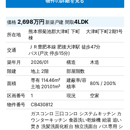
物件の詳細を見る
2,698万円
4LDK
価格
新築戸建
間取
熊本県菊池郡大津町 下町 大津町下町2期1号
所在地
棟
ＪＲ豊肥本線 肥後大津駅 徒歩47分
交通
バス(戸次 停歩15分)
築年月
2026/01
構造
木造
階建
地上 2階
部屋階数
専有 114.46m²
建蔽率/容
面積
80% / 200%
土地 201.01m²
積率
区画番号
1
現況
空家
物件番号
CB430812
ガスコンロ
三口コンロ
システムキッチン
カ
ウンターキッチン
食器洗い乾燥機
給湯
追い
焚き
洗髪洗面化粧台
独立洗面台
バス専用
シ