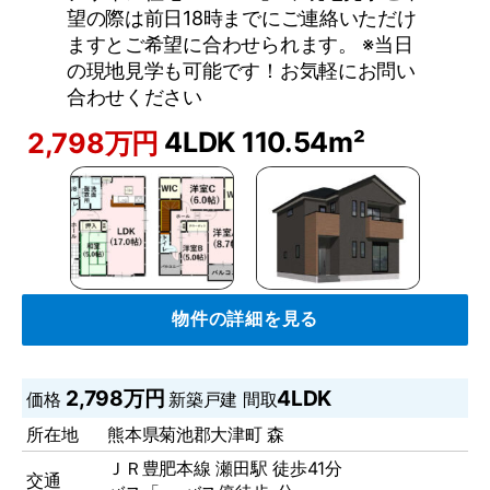
望の際は前日18時までにご連絡いただけ
ますとご希望に合わせられます。 ※当日
の現地見学も可能です！お気軽にお問い
合わせください
4LDK
110.54m²
2,798万円
物件の詳細を見る
2,798万円
4LDK
価格
新築戸建
間取
所在地
熊本県菊池郡大津町 森
ＪＲ豊肥本線 瀬田駅 徒歩41分
交通