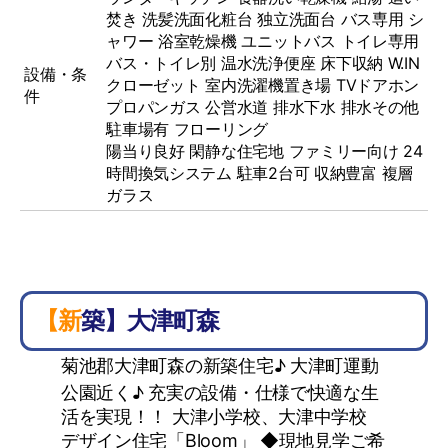
焚き
洗髪洗面化粧台
独立洗面台
バス専用
シ
ャワー
浴室乾燥機
ユニットバス
トイレ専用
バス・トイレ別
温水洗浄便座
床下収納
W.IN
設備・条
クローゼット
室内洗濯機置き場
TVドアホン
件
プロパンガス
公営水道
排水下水
排水その他
駐車場有
フローリング
陽当り良好 閑静な住宅地 ファミリー向け 24
時間換気システム 駐車2台可 収納豊富 複層
ガラス
【新築】大津町森
菊池郡大津町森の新築住宅♪ 大津町運動
公園近く♪ 充実の設備・仕様で快適な生
活を実現！！ 大津小学校、大津中学校
デザイン住宅「Bloom」 ◆現地見学ご希