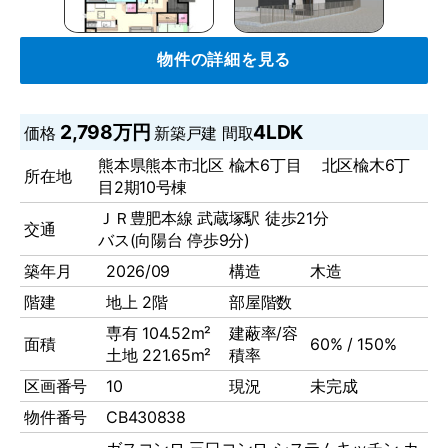
物件の詳細を見る
2,798万円
4LDK
価格
新築戸建
間取
熊本県熊本市北区 楡木6丁目 北区楡木6丁
所在地
目2期10号棟
ＪＲ豊肥本線 武蔵塚駅 徒歩21分
交通
バス(向陽台 停歩9分)
築年月
2026/09
構造
木造
階建
地上 2階
部屋階数
専有 104.52m²
建蔽率/容
面積
60% / 150%
土地 221.65m²
積率
区画番号
10
現況
未完成
物件番号
CB430838
ガスコンロ
三口コンロ
システムキッチン
カ