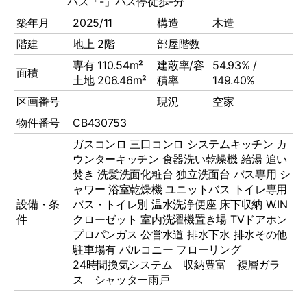
バス「-」バス停徒歩-分
築年月
2025/11
構造
木造
階建
地上 2階
部屋階数
専有 110.54m²
建蔽率/容
54.93% /
面積
土地 206.46m²
積率
149.40%
区画番号
現況
空家
物件番号
CB430753
ガスコンロ
三口コンロ
システムキッチン
カ
ウンターキッチン
食器洗い乾燥機
給湯
追い
焚き
洗髪洗面化粧台
独立洗面台
バス専用
シ
ャワー
浴室乾燥機
ユニットバス
トイレ専用
設備・条
バス・トイレ別
温水洗浄便座
床下収納
W.IN
件
クローゼット
室内洗濯機置き場
TVドアホン
プロパンガス
公営水道
排水下水
排水その他
駐車場有
バルコニー
フローリング
24時間換気システム 収納豊富 複層ガラ
ス シャッター雨戸