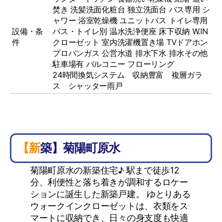
焚き
洗髪洗面化粧台
独立洗面台
バス専用
シ
ャワー
浴室乾燥機
ユニットバス
トイレ専用
設備・条
バス・トイレ別
温水洗浄便座
床下収納
W.IN
件
クローゼット
室内洗濯機置き場
TVドアホン
プロパンガス
公営水道
排水下水
排水その他
駐車場有
バルコニー
フローリング
24時間換気システム 収納豊富 複層ガラ
ス シャッター雨戸
【新築】菊陽町原水
菊陽町原水の新築住宅♪ 駅まで徒歩12
分、利便性と落ち着きが調和するロケー
ションに誕生した新築戸建。 ゆとりある
ウォークインクローゼットは、衣類をス
マートに収納でき、日々の身支度も快適