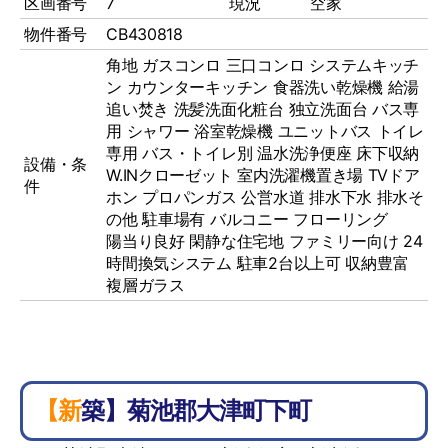
区画番号
7
現況
空家
物件番号
CB430818
角地
ガスコンロ
三口コンロ
システムキッチ
ン
カウンターキッチン
食器洗い乾燥機
給湯
追い焚き
洗髪洗面化粧台
独立洗面台
バス専
用
シャワー
浴室乾燥機
ユニットバス
トイレ
専用
バス・トイレ別
温水洗浄便座
床下収納
設備・条
W.INクローゼット
室内洗濯機置き場
TVドア
件
ホン
プロパンガス
公営水道
排水下水
排水そ
の他
駐車場有
バルコニー
フローリング
陽当り良好 閑静な住宅地 ファミリー向け 24
時間換気システム 駐車2台以上可 収納豊富
複層ガラス
【新築】菊池郡大津町下町