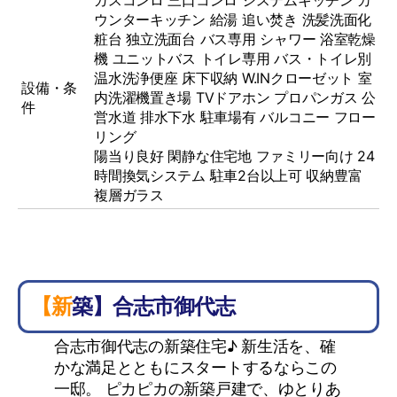
ウンターキッチン
給湯
追い焚き
洗髪洗面化
粧台
独立洗面台
バス専用
シャワー
浴室乾燥
機
ユニットバス
トイレ専用
バス・トイレ別
温水洗浄便座
床下収納
W.INクローゼット
室
設備・条
内洗濯機置き場
TVドアホン
プロパンガス
公
件
営水道
排水下水
駐車場有
バルコニー
フロー
リング
陽当り良好 閑静な住宅地 ファミリー向け 24
時間換気システム 駐車2台以上可 収納豊富
複層ガラス
【新築】合志市御代志
合志市御代志の新築住宅♪ 新生活を、確
かな満足とともにスタートするならこの
一邸。 ピカピカの新築戸建で、ゆとりあ