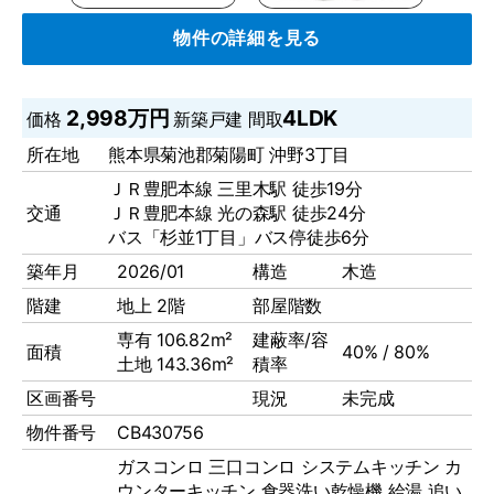
物件の詳細を見る
2,998万円
4LDK
価格
新築戸建
間取
所在地
熊本県菊池郡菊陽町 沖野3丁目
ＪＲ豊肥本線 三里木駅 徒歩19分
交通
ＪＲ豊肥本線 光の森駅 徒歩24分
バス「杉並1丁目」バス停徒歩6分
築年月
2026/01
構造
木造
階建
地上 2階
部屋階数
専有 106.82m²
建蔽率/容
面積
40% / 80%
土地 143.36m²
積率
区画番号
現況
未完成
物件番号
CB430756
ガスコンロ
三口コンロ
システムキッチン
カ
ウンターキッチン
食器洗い乾燥機
給湯
追い