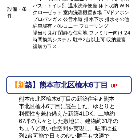
バス・トイレ別
温水洗浄便座
床下収納
W.IN
設備・条
クローゼット
室内洗濯機置き場
TVドアホン
件
プロパンガス
公営水道
排水下水
排水その他
駐車場有
バルコニー
フローリング
陽当り良好 閑静な住宅地 ファミリー向け 24
時間換気システム 駐車2台以上可 収納豊富
複層ガラス
【新築】熊本市北区楡木6丁目
UP
熊本市北区楡木6丁目の新築住宅♪ 熊本
市北区楡木6丁目に誕生した、ゆとりと
利便性を兼ね備えた新築4LDK。土地約
67坪の広々とした敷地に、建物約31坪の
ちょうど良い住空間を実現し、駐車は並
列2台可能で日々の使い勝手も快適で