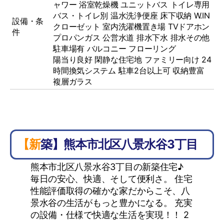
ャワー
浴室乾燥機
ユニットバス
トイレ専用
バス・トイレ別
温水洗浄便座
床下収納
W.IN
設備・条
クローゼット
室内洗濯機置き場
TVドアホン
件
プロパンガス
公営水道
排水下水
排水その他
駐車場有
バルコニー
フローリング
陽当り良好 閑静な住宅地 ファミリー向け 24
時間換気システム 駐車2台以上可 収納豊富
複層ガラス
【新築】熊本市北区八景水谷3丁目
熊本市北区八景水谷3丁目の新築住宅♪
毎日の安心、快適、そして便利さ。 住宅
性能評価取得の確かな家だからこそ、八
景水谷の生活がもっと豊かになる。 充実
の設備・仕様で快適な生活を実現！！ 2