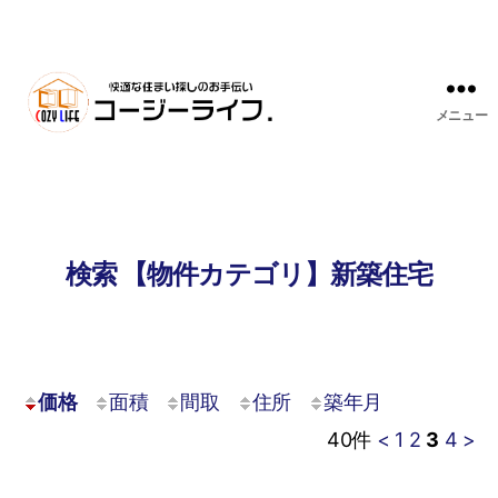
メニュー
検索 【物件カテゴリ】新築住宅
価格
面積
間取
住所
築年月
40
件
<
1
2
3
4
>