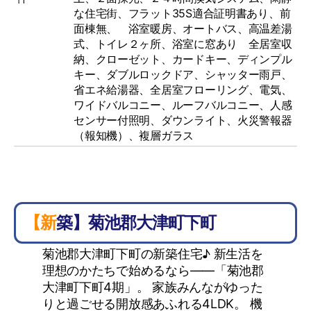
な住宅街、フラット35S適合証明書あり、前
面棟無、 浴室暖房、オートバス、高温差湯
式、トイレ２ヶ所、浴室に窓あり 全居室収
納、クローゼット、カードキー、ディンプル
キー、ダブルロックドア、シャッター雨戸、
省エネ給湯器、全居室フローリング、電気、
ワイドバルコニー、ルーフバルコニー、人感
センサー付照明、ダウンライト、火災警報器
（報知機）、複層ガラス
【新築】菊池郡大津町下町
菊池郡大津町下町の新築住宅♪ 新生活を
理想のかたちで始めるなら――「菊池郡
大津町下町4期」。 家族みんながゆった
りと過ごせる開放感あふれる4LDK。 機