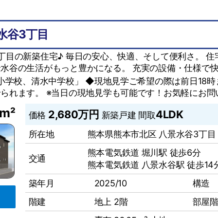
景水谷3丁目
丁目の新築住宅♪ 毎日の安心、快適、そして便利さ。 
水谷の生活がもっと豊かになる。 充実の設備・仕様で
北小学校、清水中学校」 ◆現地見学ご希望の際は前日18
られます。 ※当日の現地見学も可能です！お気軽にお問
5m²
2,680万円
4LDK
価格
新築戸建
間取
所在地
熊本県熊本市北区 八景水谷3丁目
熊本電気鉄道 堀川駅 徒歩6分
交通
熊本電気鉄道 八景水谷駅 徒歩14
築年月
2025/10
構造
階建
地上 2階
部屋