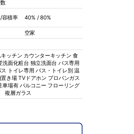
階数
/容積率
40% / 80%
空家
ムキッチン
カウンターキッチン
食
髪洗面化粧台
独立洗面台
バス専用
バス
トイレ専用
バス・トイレ別
温
機置き場
TVドアホン
プロパンガス
駐車場有
バルコニー
フローリング
富 複層ガラス