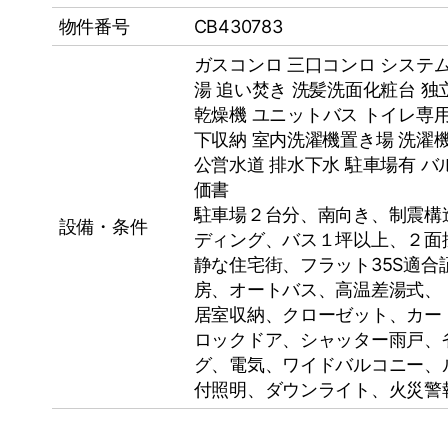
物件番号
CB430783
ガスコンロ
三口コンロ
システ
湯
追い焚き
洗髪洗面化粧台
独
乾燥機
ユニットバス
トイレ専
下収納
室内洗濯機置き場
洗濯
公営水道
排水下水
駐車場有
バ
価書
駐車場２台分、南向き、制震構
設備・条件
ディング、バス１坪以上、２面
静な住宅街、フラット35S適
房、オートバス、高温差湯式、
居室収納、クローゼット、カー
ロックドア、シャッター雨戸、
グ、電気、ワイドバルコニー、
付照明、ダウンライト、火災警