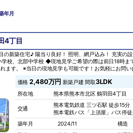
築年月
田4丁目
目の新築住宅♪ 陽当り良好！ 照明、網戸込み！ 充実の
小学校、北部中学校 ◆現地見学ご希望の際は前日18時ま
れます。 ※当日の現地見学も可能です！お気軽にお問い
2,480万円
3LDK
価格
新築戸建
間取
所在地
熊本県熊本市北区 鶴羽田4丁目
熊本電気鉄道 三ツ石駅 徒歩15分
交通
熊本電鉄バス「上須屋」バス停徒
築年月
2024/11
構造