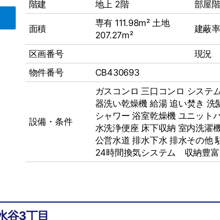
階建
地上 2階
部屋
専有 111.98m² 土地
面積
建蔽率
207.27m²
区画番号
現況
物件番号
CB430693
ガスコンロ
三口コンロ
システ
器洗い乾燥機
給湯
追い焚き
洗
シャワー
浴室乾燥機
ユニット
設備・条件
水洗浄便座
床下収納
室内洗濯
公営水道
排水下水
排水その他
24時間換気システム 収納豊
景水谷3丁目