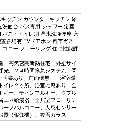
ムキッチン
カウンターキッチン
給
立洗面台
バス専用
シャワー
浴室
用
バス・トイレ別
温水洗浄便座
床
機置き場有
TVドアホン
都市ガス
ルコニー
フローリング
住宅性能評
造、高気密高断熱住宅、外壁サイ
採光、２４時間換気システム、閑
合証明書あり、前面棟無、 浴室暖
トイレ２ヶ所、浴室に窓あり 全
ドキー、ディンプルキー、ダブル
省エネ給湯器、全居室フローリン
ルーフバルコニー、人感センサー
報器（報知機）、複層ガラス