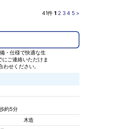
41
件
1
2
3
4
5
>
設備・仕様で快適な生
でにご連絡いただけま
合わせください。
歩約5分
木造