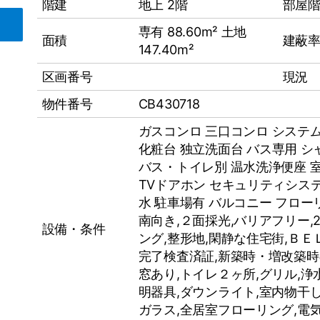
階建
地上 2階
部屋
専有 88.60m² 土地
面積
建蔽率
147.40m²
区画番号
現況
物件番号
CB430718
ガスコンロ
三口コンロ
システ
化粧台
独立洗面台
バス専用
シ
バス・トイレ別
温水洗浄便座
TVドアホン
セキュリティシス
水
駐車場有
バルコニー
フロー
南向き,２⾯採光,バリアフリー,
設備・条件
ング,整形地,閑静な住宅街,ＢＥ
完了検査済証,新築時・増改築時
窓あり,トイレ２ヶ所,グリル,浄
明器具,ダウンライト,室内物⼲し,
ガラス,全居室フローリング,電