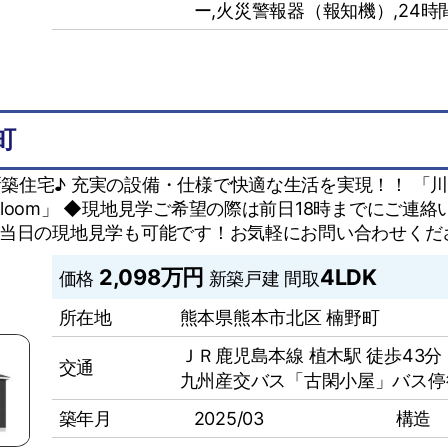
ー,⽕災警報器（報知機）,24時
町
築住宅♪ 充実の設備・仕様で快適な生活を実現！！ 「
Bloom」 ◆現地見学ご希望の際は前日18時までにご連
※当日の現地見学も可能です！お気軽にお問い合わせくだ
2,098万円
4LDK
価格
新築戸建
間取
所在地
熊本県熊本市北区 楠野町
ＪＲ鹿児島本線 植木駅 徒歩43分
交通
九州産交バス「古閑小屋」バス停
築年月
2025/03
構造