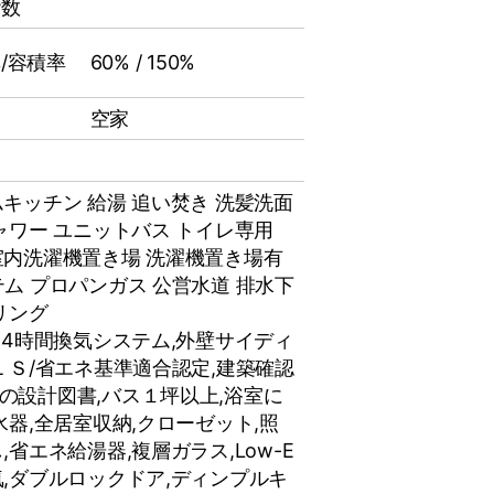
階数
/容積率
60% / 150%
空家
ムキッチン
給湯
追い焚き
洗髪洗面
ャワー
ユニットバス
トイレ専用
室内洗濯機置き場
洗濯機置き場有
テム
プロパンガス
公営水道
排水下
リング
24時間換気システム,外壁サイディ
ＬＳ/省エネ基準適合認定,建築確認
の設計図書,バス１坪以上,浴室に
⽔器,全居室収納,クローゼット,照
省エネ給湯器,複層ガラス,Low-E
気,ダブルロックドア,ディンプルキ