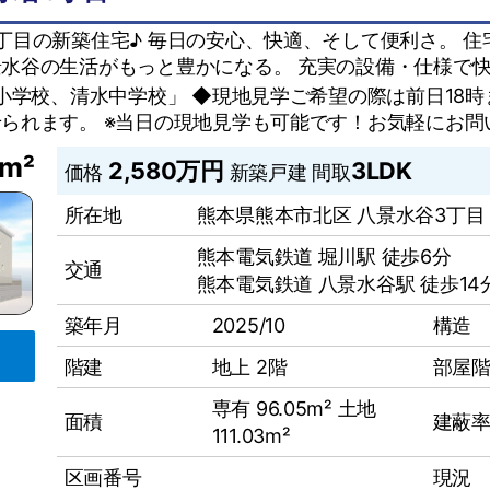
丁目の新築住宅♪ 毎日の安心、快適、そして便利さ。 
水谷の生活がもっと豊かになる。 充実の設備・仕様で
北小学校、清水中学校」 ◆現地見学ご希望の際は前日18
られます。 ※当日の現地見学も可能です！お気軽にお問
5m²
2,580万円
3LDK
価格
新築戸建
間取
所在地
熊本県熊本市北区 八景水谷3丁目
熊本電気鉄道 堀川駅 徒歩6分
交通
熊本電気鉄道 八景水谷駅 徒歩14
築年月
2025/10
構造
階建
地上 2階
部屋
専有 96.05m² 土地
面積
建蔽率
111.03m²
区画番号
現況