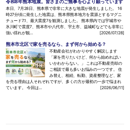
令和8年熊本地震。皆さまのご無事を心より願っています
本日、7月28日、熊本県で非常に大きな地震が発生しました。 16
時27分頃に発生した地震は、熊本県熊本地方を震源とするマグニ
チュード7.1、最大震度7を観測しました。 熊本県内では宇城市や
氷川町で震度7、熊本市や八代市、宇土市、益城町などでも非常に
強い揺れが観...
[2026/07/28]
熊本市北区で家を売るなら、まず何から始める？
不動産会社がわかりやすく解説します
「家を売りたいけど、何から始めればい
いかわからない。」 これは不動産売却の
ご相談で最も多いお悩みの一つです。 住
み替え、相続、転勤、資産整理など、家
を売る理由は人それぞれですが、多くの方が最初の一歩で悩まれ
ています。 今回は...
[2026/06/11]