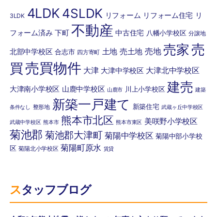
4LDK
4SLDK
リフォーム
リフォーム住宅
リ
3LDK
不動産
フォーム済み
下町
中古住宅
八幡小学校区
分譲地
売
売家
土地
売土地
売地
北部中学校区
合志市
四方寄町
売買物件
買
大津
大津北中学校区
大津中学校区
建売
大津南小学校区
山鹿中学校区
川上小学校区
山鹿市
建築
新築一戸建て
新築住宅
整形地
条件なし
武蔵ヶ丘中学校区
熊本市北区
美咲野小学校区
武蔵中学校区
熊本市
熊本市東区
菊池郡
菊池郡大津町
菊陽中学校区
菊陽中部小学校
菊陽町原水
区
菊陽北小学校区
賃貸
スタッフブログ