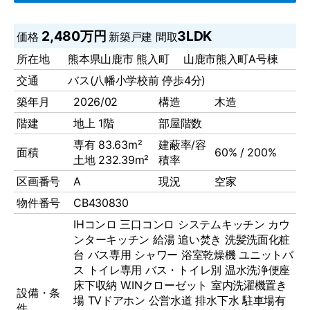
2,480万円
3LDK
価格
新築戸建
間取
所在地
熊本県山鹿市 熊入町 山鹿市熊入町A号棟
交通
バス(八幡小学校前 停歩4分)
築年月
2026/02
構造
木造
階建
地上 1階
部屋階数
専有 83.63m²
建蔽率/容
面積
60% / 200%
土地 232.39m²
積率
区画番号
A
現況
空家
物件番号
CB430830
IHコンロ
三口コンロ
システムキッチン
カウ
ンターキッチン
給湯
追い焚き
洗髪洗面化粧
台
バス専用
シャワー
浴室乾燥機
ユニットバ
ス
トイレ専用
バス・トイレ別
温水洗浄便座
床下収納
W.INクローゼット
室内洗濯機置き
設備・条
場
TVドアホン
公営水道
排水下水
駐車場有
件