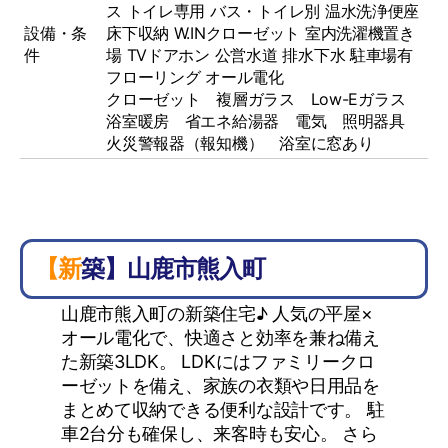
ス
トイレ専用
バス・トイレ別
温水洗浄便座
設備・条
床下収納
W.INクローゼット
室内洗濯機置き
件
場
TVドアホン
公営水道
排水下水
駐車場有
フローリング
オール電化
クローゼット 複層ガラス Low-Eガラス
浴室暖房 省エネ給湯器 電気 照明器具
火災警報器（報知機） 浴室に窓あり
【新築】山鹿市熊入町
山鹿市熊入町の新築住宅♪ 人気の平屋×
オール電化で、快適さと効率を兼ね備え
た新築3LDK。 LDKにはファミリークロ
ーゼットを備え、家族の衣類や日用品を
まとめて収納できる便利な設計です。 駐
車2台分も確保し、来客時も安心。 さら