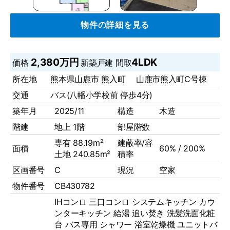
物件の詳細を見る
2,380万円
4LDK
価格
新築戸建
間取
所在地
熊本県山鹿市 熊入町 山鹿市熊入町C号棟
交通
バス(八幡小学校前 停歩4分)
築年月
2025/11
構造
木造
階建
地上 1階
部屋階数
専有 88.19m²
建蔽率/容
面積
60% / 200%
土地 240.85m²
積率
区画番号
C
現況
空家
物件番号
CB430782
IHコンロ
三口コンロ
システムキッチン
カウ
ンターキッチン
給湯
追い焚き
洗髪洗面化粧
台
バス専用
シャワー
浴室乾燥機
ユニットバ