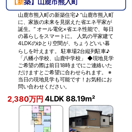
【新築】山鹿市熊入町
山鹿市熊入町の新築住宅♪ “山鹿市熊入町
に、家族の未来を見据えた省エネ平家が
誕生。” オール電化×省エネ性能で、毎日
の暮らしをスマートに。 人気の平家建て
4LDKのゆとり空間が、ちょうどいい暮
らしを叶えます。 駐車場2台縦列駐車♪
「八幡小学校、山鹿中学校」 ◆現地見学
ご希望の際は前日18時までにご連絡いた
だけますとご希望に合わせられます。 ※
当日の現地見学も可能です！お気軽にお
問い合わせください。
4LDK
88.19m²
2,380万円