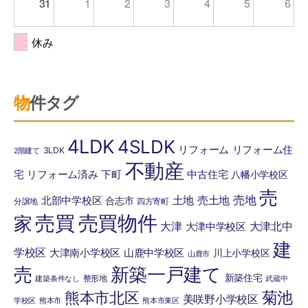
31
1
2
3
4
5
6
休み
物件タグ
4LDK
4SLDK
リフォーム
リフォーム住
3LDK
2階建て
不動産
宅
リフォーム済み
下町
中古住宅
八幡小学校区
売
売地
土地
売土地
北部中学校区
合志市
分譲地
四方寄町
売買
売買物件
家
大津
大津北中
大津中学校区
建
学校区
大津南小学校区
山鹿中学校区
川上小学校区
山鹿市
売
新築一戸建て
新築住宅
整形地
建築条件なし
武蔵中
菊池
熊本市北区
美咲野小学校区
学校区
熊本市
熊本市東区