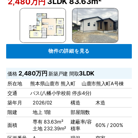
3LDK
83.63m²
2,480万円
物件の詳細を見る
2,480万円
3LDK
価格
新築戸建
間取
所在地
熊本県山鹿市 熊入町 山鹿市熊入町A号棟
交通
バス(八幡小学校前 停歩4分)
築年月
2026/02
構造
木造
階建
地上 1階
部屋階数
専有 83.63m²
建蔽率/容
面積
60% / 200%
土地 232.39m²
積率
区画番号
A
現況
空家