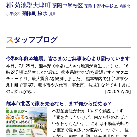
郡
菊池郡大津町
菊陽中学校区
菊陽中部小学校区
菊陽北
菊陽町原水
小学校区
賃貸
スタッフブログ
令和8年熊本地震。皆さまのご無事を心より願っています
本日、7月28日、熊本県で非常に大きな地震が発生しました。 16
時27分頃に発生した地震は、熊本県熊本地方を震源とするマグニ
チュード7.1、最大震度7を観測しました。 熊本県内では宇城市や
氷川町で震度7、熊本市や八代市、宇土市、益城町などでも非常に
強い揺れが観...
[2026/07/28]
熊本市北区で家を売るなら、まず何から始める？
不動産会社がわかりやすく解説します
「家を売りたいけど、何から始めればい
いかわからない。」 これは不動産売却の
ご相談で最も多いお悩みの一つです。 住
み替え、相続、転勤、資産整理など、家