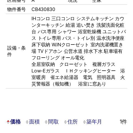
物件番号
CB430830
IHコンロ
三口コンロ
システムキッチン
カウ
ンターキッチン
給湯
追い焚き
洗髪洗面化粧
台
バス専用
シャワー
浴室乾燥機
ユニットバ
ス
トイレ専用
バス・トイレ別
温水洗浄便座
床下収納
W.INクローゼット
室内洗濯機置き
設備・条
場
TVドアホン
公営水道
排水下水
駐車場有
件
フローリング
オール電化
全居室収納 クローゼット 複層ガラス
Low-Eガラス ＩＨクッキングヒーター 浴
室暖房 省エネ給湯器 電気 照明器具 火
災警報器（報知機） 浴室に窓あり
価格
面積
間取
住所
築年月
1
件