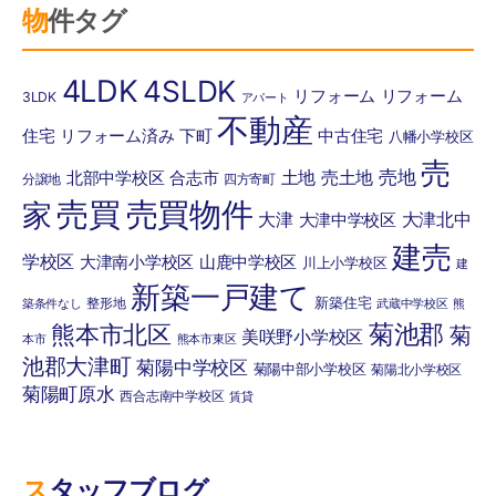
物件タグ
4LDK
4SLDK
リフォーム
リフォーム
3LDK
アパート
不動産
住宅
リフォーム済み
下町
中古住宅
八幡小学校区
売
土地
売土地
売地
北部中学校区
合志市
分譲地
四方寄町
売買
売買物件
家
大津
大津北中
大津中学校区
建売
学校区
大津南小学校区
山鹿中学校区
川上小学校区
建
新築一戸建て
新築住宅
整形地
築条件なし
武蔵中学校区
熊
菊池郡
熊本市北区
菊
美咲野小学校区
本市
熊本市東区
池郡大津町
菊陽中学校区
菊陽中部小学校区
菊陽北小学校区
菊陽町原水
西合志南中学校区
賃貸
スタッフブログ