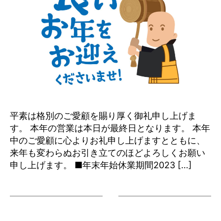
平素は格別のご愛顧を賜り厚く御礼申し上げま
す。 本年の営業は本日が最終日となります。 本年
中のご愛顧に心よりお礼申し上げますとともに、
来年も変わらぬお引き立てのほどよろしくお願い
申し上げます。 ■年末年始休業期間2023 […]
投