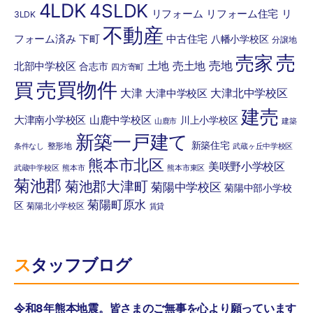
4LDK
4SLDK
リフォーム
リフォーム住宅
リ
3LDK
不動産
フォーム済み
下町
中古住宅
八幡小学校区
分譲地
売
売家
土地
売土地
売地
北部中学校区
合志市
四方寄町
売買物件
買
大津
大津北中学校区
大津中学校区
建売
大津南小学校区
山鹿中学校区
川上小学校区
山鹿市
建築
新築一戸建て
新築住宅
整形地
条件なし
武蔵ヶ丘中学校区
熊本市北区
美咲野小学校区
武蔵中学校区
熊本市
熊本市東区
菊池郡
菊池郡大津町
菊陽中学校区
菊陽中部小学校
菊陽町原水
区
菊陽北小学校区
賃貸
スタッフブログ
令和8年熊本地震。皆さまのご無事を心より願っています