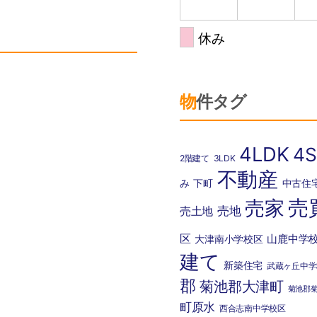
休み
物件タグ
4LDK
4S
2階建て
3LDK
不動産
み
下町
中古住
売
売家
売地
売土地
区
山鹿中学
大津南小学校区
建て
新築住宅
武蔵ヶ丘中学
郡
菊池郡大津町
菊池郡
町原水
西合志南中学校区