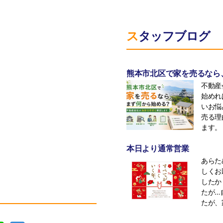
スタッフブログ
熊本市北区で家を売るなら
不動産
始めれ
いお悩
売る理
ます。 
本日より通常営業
あらた
しくお
したか
たが…
たが、