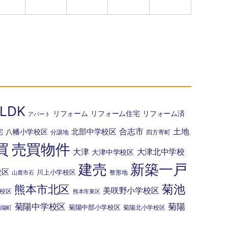
LDK
リフォーム
リフォーム住宅
リフォーム済
アパート
北部中学校区
合志市
土地
宅
八幡小学校区
分譲地
四方寄町
買
売買物件
大津
大津北中学校
大津中学校区
建売
新築一戸
校区
川上小学校区
整形地
山鹿市石
菊池
熊本市北区
美咲野小学校区
校区
熊本市東区
菊陽中学校区
菊陽
菊陽中部小学校区
菊陽北小学校区
菊陽町