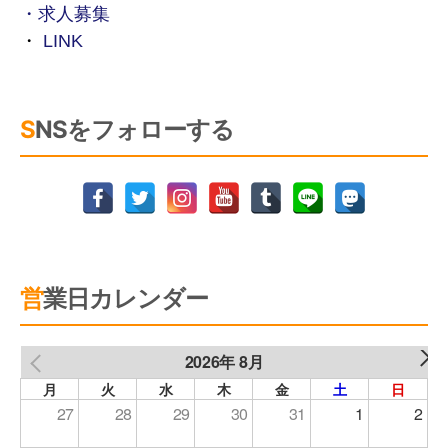
・求人募集
・
LINK
SNSをフォローする
営業日カレンダー
2026年 8月
NEXT
PREV
月
火
水
木
金
土
日
27
28
29
30
31
1
2