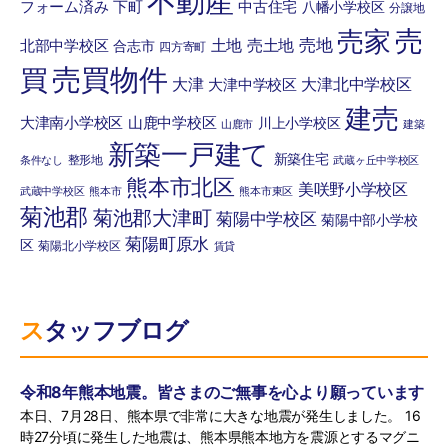
不動産
フォーム済み
下町
中古住宅
八幡小学校区
分譲地
売
売家
土地
売土地
売地
北部中学校区
合志市
四方寄町
売買物件
買
大津
大津北中学校区
大津中学校区
建売
大津南小学校区
山鹿中学校区
川上小学校区
山鹿市
建築
新築一戸建て
新築住宅
整形地
条件なし
武蔵ヶ丘中学校区
熊本市北区
美咲野小学校区
武蔵中学校区
熊本市
熊本市東区
菊池郡
菊池郡大津町
菊陽中学校区
菊陽中部小学校
菊陽町原水
区
菊陽北小学校区
賃貸
スタッフブログ
令和8年熊本地震。皆さまのご無事を心より願っています
本日、7月28日、熊本県で非常に大きな地震が発生しました。 16
時27分頃に発生した地震は、熊本県熊本地方を震源とするマグニ