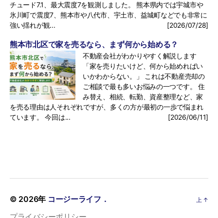
チュード7.1、最大震度7を観測しました。 熊本県内では宇城市や
氷川町で震度7、熊本市や八代市、宇土市、益城町などでも非常に
強い揺れが観...
[2026/07/28]
熊本市北区で家を売るなら、まず何から始める？
不動産会社がわかりやすく解説します
「家を売りたいけど、何から始めればい
いかわからない。」 これは不動産売却の
ご相談で最も多いお悩みの一つです。 住
み替え、相続、転勤、資産整理など、家
を売る理由は人それぞれですが、多くの方が最初の一歩で悩まれ
ています。 今回は...
[2026/06/11]
© 2026年
コージーライフ．
上
↑
プライバシーポリシー