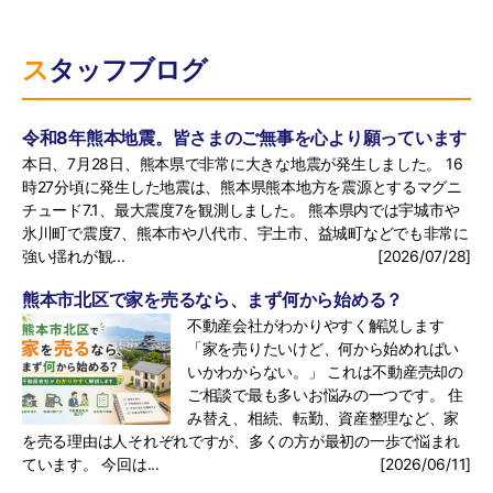
スタッフブログ
令和8年熊本地震。皆さまのご無事を心より願っています
本日、7月28日、熊本県で非常に大きな地震が発生しました。 16
時27分頃に発生した地震は、熊本県熊本地方を震源とするマグニ
チュード7.1、最大震度7を観測しました。 熊本県内では宇城市や
氷川町で震度7、熊本市や八代市、宇土市、益城町などでも非常に
強い揺れが観...
[2026/07/28]
熊本市北区で家を売るなら、まず何から始める？
不動産会社がわかりやすく解説します
「家を売りたいけど、何から始めればい
いかわからない。」 これは不動産売却の
ご相談で最も多いお悩みの一つです。 住
み替え、相続、転勤、資産整理など、家
を売る理由は人それぞれですが、多くの方が最初の一歩で悩まれ
ています。 今回は...
[2026/06/11]