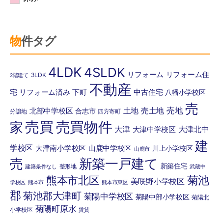
物件タグ
4LDK
4SLDK
リフォーム
リフォーム住
3LDK
2階建て
不動産
宅
リフォーム済み
下町
中古住宅
八幡小学校区
売
売地
土地
売土地
北部中学校区
合志市
分譲地
四方寄町
売買
売買物件
家
大津
大津北中
大津中学校区
建
学校区
大津南小学校区
山鹿中学校区
川上小学校区
山鹿市
売
新築一戸建て
新築住宅
整形地
建築条件なし
武蔵中
菊池
熊本市北区
美咲野小学校区
学校区
熊本市
熊本市東区
郡
菊池郡大津町
菊陽中学校区
菊陽中部小学校区
菊陽北
菊陽町原水
小学校区
賃貸