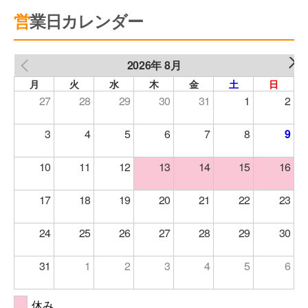
営業日カレンダー
2026年 8月
NEXT
PREV
月
火
水
木
金
土
日
27
28
29
30
31
1
2
3
4
5
6
7
8
9
10
11
12
13
14
15
16
17
18
19
20
21
22
23
24
25
26
27
28
29
30
31
1
2
3
4
5
6
休み