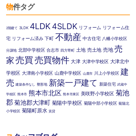
物件タグ
4LDK
4SLDK
リフォーム
リフォーム住
3LDK
2階建て
不動産
宅
リフォーム済み
下町
中古住宅
八幡小学校区
売
売地
土地
売土地
北部中学校区
合志市
分譲地
四方寄町
売買
売買物件
家
大津
大津北中
大津中学校区
建
学校区
大津南小学校区
山鹿中学校区
川上小学校区
山鹿市
売
新築一戸建て
新築住宅
整形地
建築条件なし
武蔵中
菊池
熊本市北区
美咲野小学校区
学校区
熊本市
熊本市東区
郡
菊池郡大津町
菊陽中学校区
菊陽中部小学校区
菊陽北
菊陽町原水
小学校区
賃貸