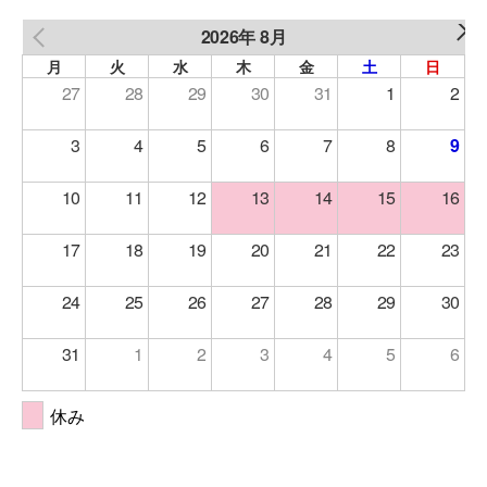
2026年 8月
NEXT
PREV
月
火
水
木
金
土
日
27
28
29
30
31
1
2
3
4
5
6
7
8
9
10
11
12
13
14
15
16
17
18
19
20
21
22
23
24
25
26
27
28
29
30
31
1
2
3
4
5
6
休み