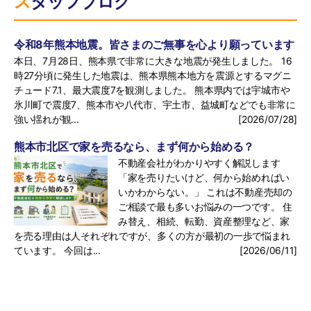
スタッフブログ
令和8年熊本地震。皆さまのご無事を心より願っています
本日、7月28日、熊本県で非常に大きな地震が発生しました。 16
時27分頃に発生した地震は、熊本県熊本地方を震源とするマグニ
チュード7.1、最大震度7を観測しました。 熊本県内では宇城市や
氷川町で震度7、熊本市や八代市、宇土市、益城町などでも非常に
強い揺れが観...
[2026/07/28]
熊本市北区で家を売るなら、まず何から始める？
不動産会社がわかりやすく解説します
「家を売りたいけど、何から始めればい
いかわからない。」 これは不動産売却の
ご相談で最も多いお悩みの一つです。 住
み替え、相続、転勤、資産整理など、家
を売る理由は人それぞれですが、多くの方が最初の一歩で悩まれ
ています。 今回は...
[2026/06/11]