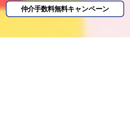
仲介手数料無料キャンペーン
期間限定仲介手数料無料キャンペーン開催！！
（～9月30日までに引き渡し完了）
詳細につきましてはお気軽にお問い合わせくださ
い。
7/6時点での対象物件はこちら
・
菊池郡大津町大津
・
合志市須屋
・
大津町美咲野
（※近日掲載予定）