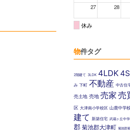
27
28
休み
物件タグ
4LDK
4S
2階建て
3LDK
不動産
み
下町
中古住
売
売家
売地
売土地
区
山鹿中学
大津南小学校区
建て
新築住宅
武蔵ヶ丘中学
郡
菊池郡大津町
菊池郡