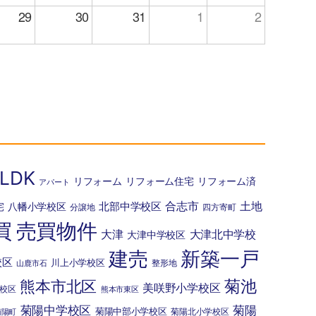
29
30
31
1
2
LDK
リフォーム
リフォーム住宅
リフォーム済
アパート
北部中学校区
合志市
土地
宅
八幡小学校区
分譲地
四方寄町
買
売買物件
大津
大津北中学校
大津中学校区
建売
新築一戸
校区
川上小学校区
整形地
山鹿市石
菊池
熊本市北区
美咲野小学校区
校区
熊本市東区
菊陽中学校区
菊陽
菊陽中部小学校区
菊陽北小学校区
菊陽町