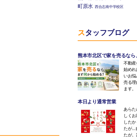
町原水
西合志南中学校区
スタッフブログ
熊本市北区で家を売るなら
不動産
始めれ
いお悩
売る理
ます。 
本日より通常営業
あらた
しくお
したか
たが…
たが、