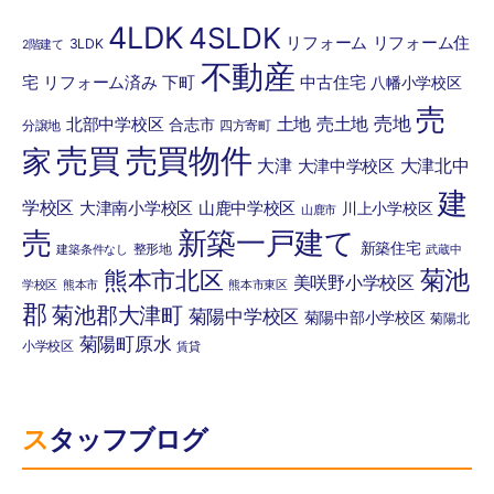
4LDK
4SLDK
リフォーム
リフォーム住
3LDK
2階建て
不動産
宅
リフォーム済み
下町
中古住宅
八幡小学校区
売
売地
土地
売土地
北部中学校区
合志市
分譲地
四方寄町
売買
売買物件
家
大津
大津北中
大津中学校区
建
学校区
大津南小学校区
山鹿中学校区
川上小学校区
山鹿市
売
新築一戸建て
新築住宅
整形地
建築条件なし
武蔵中
菊池
熊本市北区
美咲野小学校区
学校区
熊本市
熊本市東区
郡
菊池郡大津町
菊陽中学校区
菊陽中部小学校区
菊陽北
菊陽町原水
小学校区
賃貸
スタッフブログ