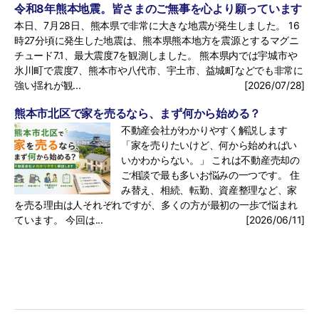
令和8年熊本地震。皆さまのご無事を心より願っています
本日、7月28日、熊本県で非常に大きな地震が発生しました。 16
時27分頃に発生した地震は、熊本県熊本地方を震源とするマグニ
チュード7.1、最大震度7を観測しました。 熊本県内では宇城市や
氷川町で震度7、熊本市や八代市、宇土市、益城町などでも非常に
強い揺れが観...
[2026/07/28]
熊本市北区で家を売るなら、まず何から始める？
不動産会社がわかりやすく解説します
「家を売りたいけど、何から始めればい
いかわからない。」 これは不動産売却の
ご相談で最も多いお悩みの一つです。 住
み替え、相続、転勤、資産整理など、家
を売る理由は人それぞれですが、多くの方が最初の一歩で悩まれ
ています。 今回は...
[2026/06/11]