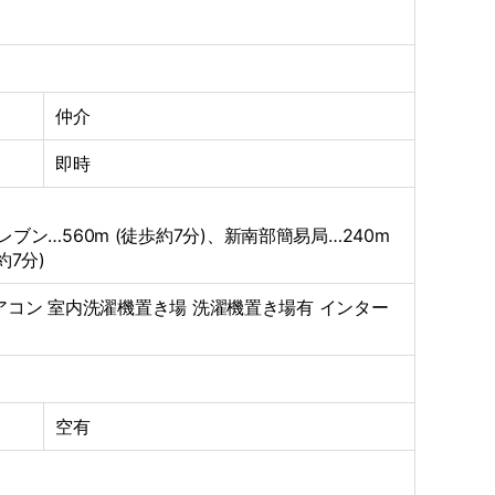
仲介
即時
レブン…560m (徒歩約7分)、新南部簡易局…240m
約7分)
アコン
室内洗濯機置き場
洗濯機置き場有
インター
空有