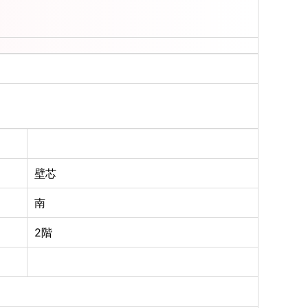
壁芯
南
2階