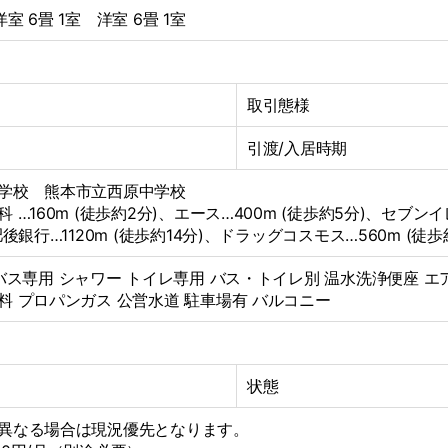
洋室 6畳 1室
洋室 6畳 1室
取引態様
引渡/入居時期
学校 熊本市立西原中学校
 …160m (徒歩約2分)、エース…400m (徒歩約5分)、セブンイ
後銀行…1120m (徒歩約14分)、ドラッグコスモス…560m (徒歩
バス専用
シャワー
トイレ専用
バス・トイレ別
温水洗浄便座
エ
料
プロパンガス
公営水道
駐車場有
バルコニー
状態
異なる場合は現況優先となります。