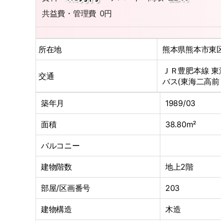
共益費・管理費
0円
所在地
熊本県熊本市東
ＪＲ豊肥本線 東
交通
バス(東海二高前 
築年月
1989/03
面積
38.80m²
バルコニー
建物階数
地上2階
部屋/区画番号
203
建物構造
木造