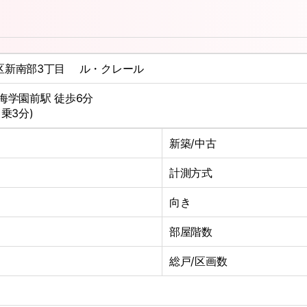
区新南部3丁目 ル・クレール
海学園前駅 徒歩6分
乗3分)
新築/中古
計測方式
向き
部屋階数
総戸/区画数