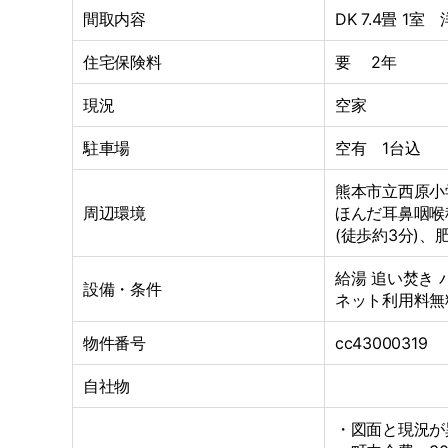
間取内容
DK 7.4畳 1室
住宅保険料
要 2年
現況
空家
駐車場
空有 1台込
熊本市立西原小
周辺環境
ほんだ耳鼻咽喉科
(徒歩約3分)、肥
給湯
追い焚き
設備・条件
ネット利用料無
物件番号
cc43000319
自社物
・図面と現況が