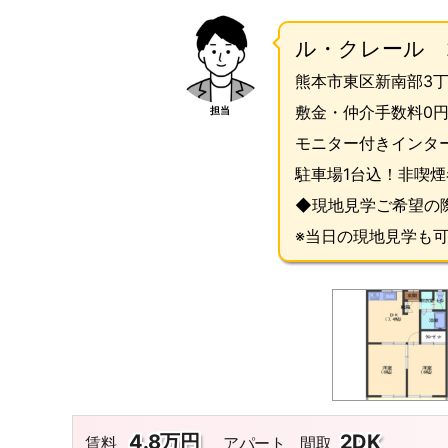
ル・クレール 
熊本市東区新南部3丁
敷金・仲介手数料0円
担当
モニター付きインタ
駐車場1台込！
非喫煙
◆現地見学ご希望の
※当日の現地見学も
4.8万円
2DK
賃料
アパート
間取