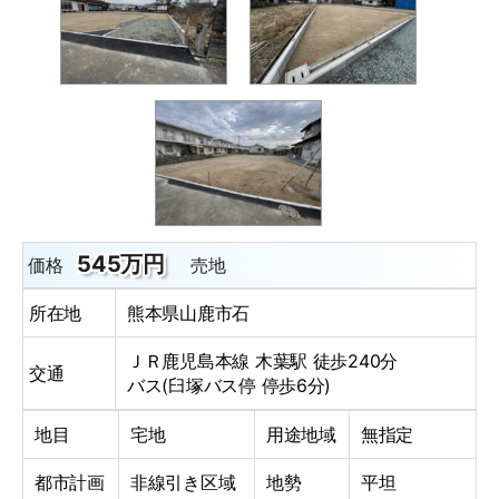
545万円
価格
売地
所在地
熊本県山鹿市石
ＪＲ鹿児島本線 木葉駅 徒歩240分
交通
バス(臼塚バス停 停歩6分)
地目
宅地
用途地域
無指定
都市計画
非線引き区域
地勢
平坦