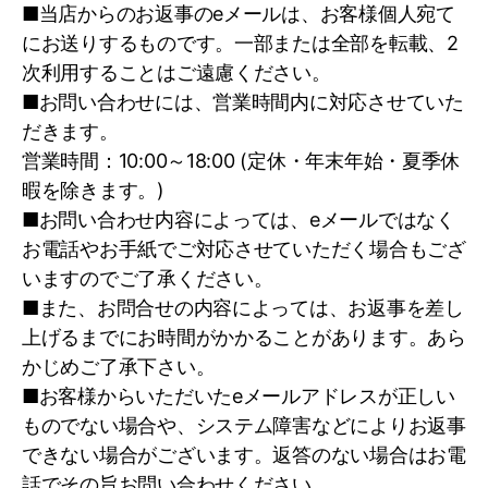
■当店からのお返事のeメールは、お客様個人宛て
にお送りするものです。一部または全部を転載、2
当社が保有・取得する個人情報は、以下の目的
次利用することはご遠慮ください。
に利用させていただきます。
■お問い合わせには、営業時間内に対応させていた
だきます。
（１）ご本人様から直接書面により取得する
営業時間：10:00～18:00 (定休・年末年始・夏季休
個人情報（開示対象）
暇を除きます。)
■お問い合わせ内容によっては、eメールではなく
＜当社事業に関するお問合せ・お申込みいただ
お電話やお手紙でご対応させていただく場合もござ
いたお客様に関する個人情報＞
いますのでご了承ください。
不動産の売買・仲介・賃貸・管理等の取引に
■また、お問合せの内容によっては、お返事を差し
関する契約の履行・情報・サービスの提供
上げるまでにお時間がかかることがあります。あら
かじめご了承下さい。
住宅ローンに係わる事務代行業務・不動産取
■お客様からいただいたeメールアドレスが正しい
引に係わるローン事務に関する契約の履行・
ものでない場合や、システム障害などによりお返事
情報サービスの提供
できない場合がございます。返答のない場合はお電
話でその旨お問い合わせください。