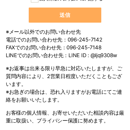
当社では、お客様への快適な暮らしの適切なご
提案と当社役職員の就業等を管理するために、
※メール以外でのお問い合わせ先
必要な範囲で本人から個人情報を直接、書面に
電話でのお問い合わせ先：096-245-7142
より取得させていただくことがあります。
FAXでのお問い合わせ先：096-245-7148
また、それ以外の方法で個人情報を取得する場
LINEでのお問い合わせ先：LINE ID : @ljq9308w
合（受託等により間接的に取得する場合を含
む）は、次項（２．個人情報の利用目的）の範
※お返事は出来る限り早急に対応いたしますが、ご
囲内で取扱いさせていただきます。
質問内容により、2営業日程度いただくこともござ
なお、お客様より個人情報をご提供いただけな
います。
い場合は、情報・サービス等を適切にご提供で
※お急ぎの場合は、恐れ入りますがお電話にてご連
きない場合があることをあらかじめご了承下さ
絡をお願いいたします。
い。
お客様の個人情報、お寄せいただいた相談内容は厳
重に取扱い、プライバシー保護に努めます。
2.個人情報の利用目的