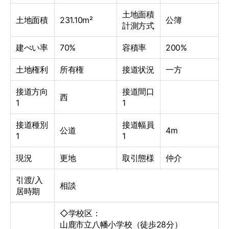
土地面積
土地面積
231.10m²
公簿
計測方式
建ぺい率
70%
容積率
200%
土地権利
所有権
接道状況
一方
接道方向
接道間口
西
1
1
接道種別
接道幅員
公道
4m
1
1
現況
更地
取引態様
仲介
引渡/入
相談
居時期
◇学校区：
山鹿市立八幡小学校（徒歩28分）