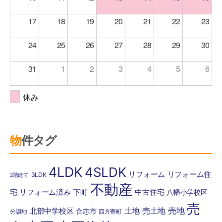
便物・電子メール等により下記の第三者に提供
17
18
19
20
21
22
23
させていただく場合があります。
24
25
26
27
28
29
30
法令の規定に基づく場合
31
1
2
3
4
5
6
人の生命または財産の保護のため必要がある
場合であって、ご本人の同意を得ることが困
休み
難である場合
公共衛生の向上又は児童の健全な育成の推進
のために特に必要がある場合であって、本人
物件タグ
の同意を得ることが困難であるとき
国の機関もしくは地方自治体または、その委
4LDK
4SLDK
リフォーム
リフォーム住
3LDK
2階建て
託を受けた者が法令の定める事務を遂行する
不動産
宅
リフォーム済み
下町
中古住宅
八幡小学校区
ことに対して協力する必要がある場合であっ
売
て、ご本人の同意を得ることにより当該事務
売地
土地
売土地
北部中学校区
合志市
分譲地
四方寄町