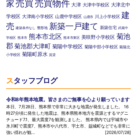
の遂行に支障を及ぼす恐れが有る場合
売買
売買物件
家
大津
大津北中
大津中学校区
建
学校区
大津南小学校区
山鹿中学校区
川上小学校区
山鹿市
（提供する第三者）
売
新築一戸建て
新築住宅
整形地
建築条件なし
武蔵中
菊池
熊本市北区
売主・売主または当社と販売業務委託契約を
美咲野小学校区
学校区
熊本市
熊本市東区
締結した会社または組織
郡
菊池郡大津町
菊陽中学校区
菊陽中部小学校区
菊陽北
菊陽町原水
小学校区
賃貸
契約の相手方になる者またはその見込み客
不動産管理等を実施する管理会社
スタッフブログ
お客様の利益のため必要と考える以下の不動
産に関連する物件情報
令和8年熊本地震。皆さまのご無事を心より願っています
本日、7月28日、熊本県で非常に大きな地震が発生しました。 16
他の宅地建物取引業者への提供*(1)
時27分頃に発生した地震は、熊本県熊本地方を震源とするマグニ
チュード7.1、最大震度7を観測しました。 熊本県内では宇城市や
インターネット広告への掲載及びその掲載業
氷川町で震度7、熊本市や八代市、宇土市、益城町などでも非常に
者、団体*(2)
強い揺れが観...
[2026/07/28]