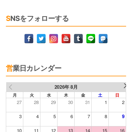
3.個人情報の委託について
SNSをフォローする
当社は、当社が取り扱う不動産関連情報や快適
な暮らしのご提案を適切にご提供するため個人
情報の取り扱いについて第三者に業務を委託す
る場合があります。 委託先に対し、必要な範囲
でお客様の個人情報を提供または開示する場合
には、個人情報管理の徹底・再提供の禁止・情
営業日カレンダー
報漏えい防止等を契約で義務付けるなど、適切
な措置を講じます。
2026年 8月
NEXT
PREV
月
火
水
木
金
土
日
4.個人情報の第三者への提供
27
28
29
30
31
1
2
当社が保有する個人情報は、以下の場合を除
3
4
5
6
7
8
9
き、事前にお客様の同意を頂いた上で、氏名・
10
11
12
13
14
15
16
住所・電話番号等の所要事項について書面・郵