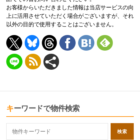
不動産関連サイトおよび当社が取得した個人
お客様からいただきました情報は当店サービスの向
情報から、お客様にとって有用と思われる当
上に活用させていただく場合がございますが、それ
社および当社提携先の商品・サービス等の紹
以外の目的で使用することはございません。
介
新築工事・アフター工事・リフォーム工事こ
れに伴う事務手続き
上記１～４の利用目的の達成に必要な範囲で
の、個人情報の第三者への提供
上記１～４の情報・サービス提供のための郵
便物・電話・電子メール等により営業活動お
よびマーケティング（アンケートのお願い
キーワードで物件検索
等）活動・顧客動向分析または商品開発等の
調査分析
各種祭事の連絡、お客様とのコミュニケーシ