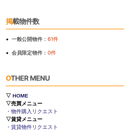
ョン
＜当社業務ご協力者に関する個人情報＞
掲載物件数
協力者の管理・事務手続き
一般公開物件：
61件
協力者との連絡・コミュニケーション
会員限定物件：
0件
＜当社採用応募者・社員に関する個人情報＞
OTHER MENU
（２）ご本人様から直接書面以外により取得
する個人情報（非開示）
▽
HOME
＜他社サイト（レインズ・アットホーム）にご
▽売買メニュー
登録頂いたお客様に関する個人情報＞
・物件購入リクエスト
▽賃貸メニュー
不動産の売買・仲介・賃貸・管理等の取
・賃貸物件リクエスト
引に関する契約の履行・情報・サービス