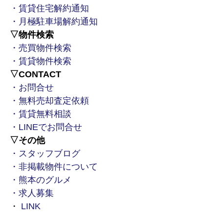
・賃貸住宅解約通知
の提供
・月極駐車場解約通知
上記１の情報・サービス提供のための郵
▽物件検索
便物・電話・電子メール等により営業活
・売買物件検索
動およびマーケティング（アンケートの
・賃貸物件検索
お願い等）活動・顧客動向分析または商
▽CONTACT
品開発等の調査分析
・お問合せ
・無料売却査定依頼
お客様とのコミュニケーション
・賃貸無料相談
・LINEでお問合せ
＜自治体より取得する工事現場周辺住民の皆様
▽その他
に関する個人情報＞
・スタッフブログ
・非掲載物件について
近隣住民説明会開催のための連絡・コミュニ
・熊本のグルメ
ケーション
・求人募集
・
LINK