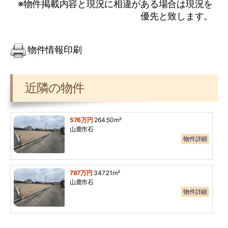
※物件掲載内容と現況に相違がある場合は現況を
優先と致します。
物件情報印刷
近隣の物件
576万円
264.50m²
山鹿市石
物件詳細
787万円
347.21m²
山鹿市石
物件詳細