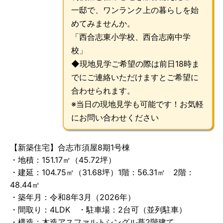
一邸で、ワンランク上の暮らしを始
めてみませんか。
「西合志東小学校、西合志南中学
校」
◆現地見学ご希望の際は前日18時ま
でにご連絡いただけますとご希望に
合わせられます。
※当日の現地見学も可能です！お気軽
にお問い合わせください
【新築住宅】合志市須屋8期1号棟
・地積：151.17㎡（45.72坪）
・建延：104.75㎡（31.68坪）1階：56.31㎡ 2階：
48.44㎡
・築年月：令和8年3月（2026年）
・間取り：4LDK ・駐車場：2台可（並列駐車）
・構造：木造アスファルトシングル葺2階建て