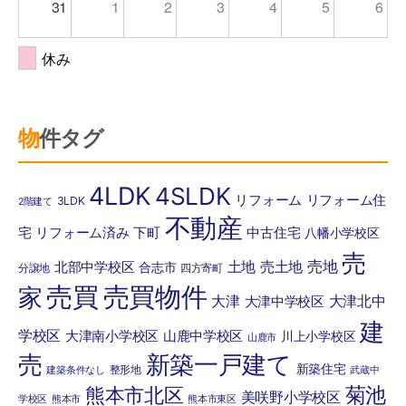
31
1
2
3
4
5
6
人の生命または財産の保護のため必要がある
場合であって、ご本人の同意を得ることが困
休み
難である場合
公共衛生の向上又は児童の健全な育成の推進
のために特に必要がある場合であって、本人
物件タグ
の同意を得ることが困難であるとき
国の機関もしくは地方自治体または、その委
4LDK
4SLDK
リフォーム
リフォーム住
3LDK
2階建て
託を受けた者が法令の定める事務を遂行する
不動産
宅
リフォーム済み
下町
中古住宅
八幡小学校区
ことに対して協力する必要がある場合であっ
売
て、ご本人の同意を得ることにより当該事務
売地
土地
売土地
北部中学校区
合志市
分譲地
四方寄町
の遂行に支障を及ぼす恐れが有る場合
売買
売買物件
家
大津
大津北中
大津中学校区
建
学校区
大津南小学校区
山鹿中学校区
川上小学校区
山鹿市
（提供する第三者）
売
新築一戸建て
新築住宅
整形地
建築条件なし
武蔵中
菊池
熊本市北区
売主・売主または当社と販売業務委託契約を
美咲野小学校区
学校区
熊本市
熊本市東区