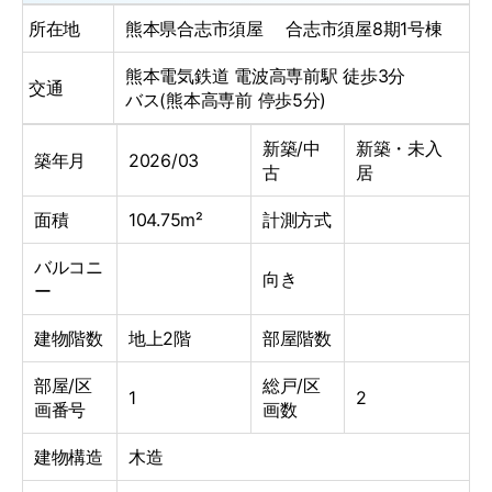
所在地
熊本県合志市須屋 合志市須屋8期1号棟
熊本電気鉄道 電波高専前駅 徒歩3分
交通
バス(熊本高専前 停歩5分)
新築/中
新築・未入
築年月
2026/03
古
居
面積
104.75m²
計測方式
バルコニ
向き
ー
建物階数
地上2階
部屋階数
部屋/区
総戸/区
1
2
画番号
画数
建物構造
木造