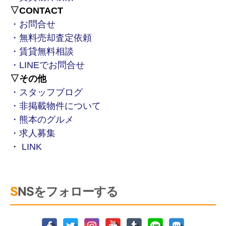
お願い等）活動・顧客動向分析または商
▽CONTACT
品開発等の調査分析
・お問合せ
・無料売却査定依頼
お客様とのコミュニケーション
・賃貸無料相談
・LINEでお問合せ
＜自治体より取得する工事現場周辺住民の皆様
▽その他
に関する個人情報＞
・スタッフブログ
・非掲載物件について
近隣住民説明会開催のための連絡・コミュニ
・熊本のグルメ
ケーション
・求人募集
・
LINK
3.個人情報の委託について
SNSをフォローする
当社は、当社が取り扱う不動産関連情報や快適
な暮らしのご提案を適切にご提供するため個人
情報の取り扱いについて第三者に業務を委託す