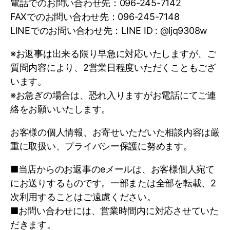
電話でのお問い合わせ先：096-245-7142
より取得させていただくことがあります。
FAXでのお問い合わせ先：096-245-7148
また、それ以外の方法で個人情報を取得する場
LINEでのお問い合わせ先：LINE ID : @ljq9308w
合（受託等により間接的に取得する場合を含
む）は、次項（２．個人情報の利用目的）の範
※お返事は出来る限り早急に対応いたしますが、ご
囲内で取扱いさせていただきます。
質問内容により、2営業日程度いただくこともござ
なお、お客様より個人情報をご提供いただけな
います。
い場合は、情報・サービス等を適切にご提供で
※お急ぎの場合は、恐れ入りますがお電話にてご連
きない場合があることをあらかじめご了承下さ
絡をお願いいたします。
い。
お客様の個人情報、お寄せいただいた相談内容は厳
重に取扱い、プライバシー保護に努めます。
2.個人情報の利用目的
■当店からのお返事のeメールは、お客様個人宛て
にお送りするものです。一部または全部を転載、2
当社が保有・取得する個人情報は、以下の目的
次利用することはご遠慮ください。
に利用させていただきます。
■お問い合わせには、営業時間内に対応させていた
だきます。