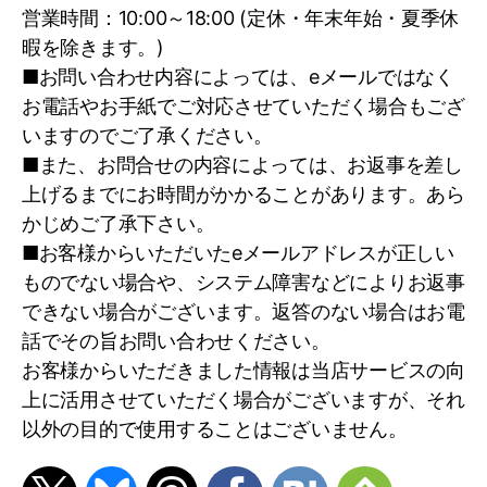
（１）ご本人様から直接書面により取得する
営業時間：10:00～18:00 (定休・年末年始・夏季休
個人情報（開示対象）
暇を除きます。)
■お問い合わせ内容によっては、eメールではなく
＜当社事業に関するお問合せ・お申込みいただ
お電話やお手紙でご対応させていただく場合もござ
いたお客様に関する個人情報＞
いますのでご了承ください。
不動産の売買・仲介・賃貸・管理等の取引に
■また、お問合せの内容によっては、お返事を差し
関する契約の履行・情報・サービスの提供
上げるまでにお時間がかかることがあります。あら
かじめご了承下さい。
住宅ローンに係わる事務代行業務・不動産取
■お客様からいただいたeメールアドレスが正しい
引に係わるローン事務に関する契約の履行・
ものでない場合や、システム障害などによりお返事
情報サービスの提供
できない場合がございます。返答のない場合はお電
話でその旨お問い合わせください。
不動産関連サイトおよび当社が取得した個人
お客様からいただきました情報は当店サービスの向
情報から、お客様にとって有用と思われる当
上に活用させていただく場合がございますが、それ
社および当社提携先の商品・サービス等の紹
以外の目的で使用することはございません。
介
新築工事・アフター工事・リフォーム工事こ