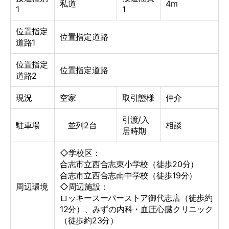
私道
4m
1
1
位置指定
位置指定道路
道路1
位置指定
位置指定道路
道路2
現況
空家
取引態様
仲介
引渡/入
駐車場
並列2台
相談
居時期
◇学校区：
合志市立西合志東小学校（徒歩20分）
合志市立西合志南中学校（徒歩19分）
周辺環境
◇周辺施設：
ロッキースーパーストア御代志店（徒歩約
12分）、みずの内科・血圧心臓クリニック
（徒歩約23分）