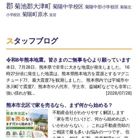
締結した会社または組織
郡
菊池郡大津町
菊陽中学校区
菊陽中部小学校区
菊陽北
菊陽町原水
小学校区
賃貸
契約の相手方になる者またはその見込み客
不動産管理等を実施する管理会社
スタッフブログ
お客様の利益のため必要と考える以下の不動
産に関連する物件情報
令和8年熊本地震。皆さまのご無事を心より願っています
本日、7月28日、熊本県で非常に大きな地震が発生しました。 16
他の宅地建物取引業者への提供*(1)
時27分頃に発生した地震は、熊本県熊本地方を震源とするマグニ
チュード7.1、最大震度7を観測しました。 熊本県内では宇城市や
インターネット広告への掲載及びその掲載業
氷川町で震度7、熊本市や八代市、宇土市、益城町などでも非常に
者、団体*(2)
強い揺れが観...
[2026/07/28]
指定流通機構（不動産情報登録、成約通知及
熊本市北区で家を売るなら、まず何から始める？
び同機構のデータを利用しての、営業、価格
不動産会社がわかりやすく解説します
「家を売りたいけど、何から始めればい
査定の実施）*(3)
いかわからない。」 これは不動産売却の
ご相談で最も多いお悩みの一つです。 住
不動産調査機構等*(4)