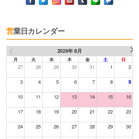
る場合があります。 委託先に対し、必要な範囲
でお客様の個人情報を提供または開示する場合
には、個人情報管理の徹底・再提供の禁止・情
営業日カレンダー
報漏えい防止等を契約で義務付けるなど、適切
な措置を講じます。
2026年 8月
NEXT
PREV
月
火
水
木
金
土
日
4.個人情報の第三者への提供
27
28
29
30
31
1
2
当社が保有する個人情報は、以下の場合を除
3
4
5
6
7
8
9
き、事前にお客様の同意を頂いた上で、氏名・
10
11
12
13
14
15
16
住所・電話番号等の所要事項について書面・郵
便物・電子メール等により下記の第三者に提供
17
18
19
20
21
22
23
させていただく場合があります。
24
25
26
27
28
29
30
法令の規定に基づく場合