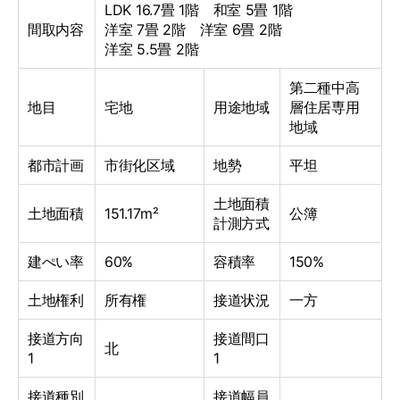
LDK 16.7畳 1階
和室 5畳 1階
間取内容
洋室 7畳 2階
洋室 6畳 2階
洋室 5.5畳 2階
第二種中高
地目
宅地
用途地域
層住居専用
地域
都市計画
市街化区域
地勢
平坦
土地面積
土地面積
151.17m²
公簿
計測方式
建ぺい率
60%
容積率
150%
土地権利
所有権
接道状況
一方
接道方向
接道間口
北
1
1
接道種別
接道幅員