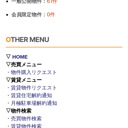
一般公開物件：
61件
協力者との連絡・コミュニケーション
会員限定物件：
0件
＜当社採用応募者・社員に関する個人情報＞
OTHER MENU
（２）ご本人様から直接書面以外により取得
する個人情報（非開示）
▽
HOME
＜他社サイト（レインズ・アットホーム）にご
▽売買メニュー
登録頂いたお客様に関する個人情報＞
・物件購入リクエスト
▽賃貸メニュー
不動産の売買・仲介・賃貸・管理等の取
・賃貸物件リクエスト
引に関する契約の履行・情報・サービス
・賃貸住宅解約通知
の提供
・月極駐車場解約通知
上記１の情報・サービス提供のための郵
▽物件検索
便物・電話・電子メール等により営業活
・売買物件検索
動およびマーケティング（アンケートの
・賃貸物件検索