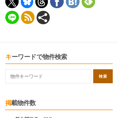
れに伴う事務手続き
上記１～４の利用目的の達成に必要な範囲で
の、個人情報の第三者への提供
上記１～４の情報・サービス提供のための郵
便物・電話・電子メール等により営業活動お
よびマーケティング（アンケートのお願い
キーワードで物件検索
等）活動・顧客動向分析または商品開発等の
調査分析
各種祭事の連絡、お客様とのコミュニケーシ
ョン
＜当社業務ご協力者に関する個人情報＞
掲載物件数
協力者の管理・事務手続き