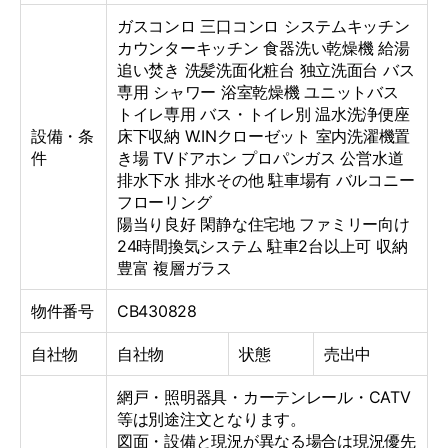
ガスコンロ
三口コンロ
システムキッチン
カウンターキッチン
食器洗い乾燥機
給湯
追い焚き
洗髪洗面化粧台
独立洗面台
バス
専用
シャワー
浴室乾燥機
ユニットバス
トイレ専用
バス・トイレ別
温水洗浄便座
設備・条
床下収納
W.INクローゼット
室内洗濯機置
件
き場
TVドアホン
プロパンガス
公営水道
排水下水
排水その他
駐車場有
バルコニー
フローリング
陽当り良好 閑静な住宅地 ファミリー向け
24時間換気システム 駐車2台以上可 収納
豊富 複層ガラス
物件番号
CB430828
自社物
自社物
状態
売出中
網戸・照明器具・カーテンレール・CATV
等は別途注文となります。
図面・設備と現況が異なる場合は現況優先