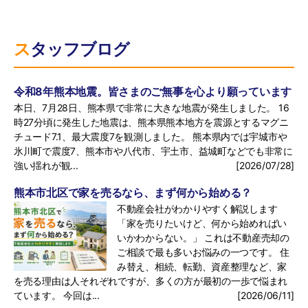
スタッフブログ
令和8年熊本地震。皆さまのご無事を心より願っています
本日、7月28日、熊本県で非常に大きな地震が発生しました。 16
時27分頃に発生した地震は、熊本県熊本地方を震源とするマグニ
チュード7.1、最大震度7を観測しました。 熊本県内では宇城市や
氷川町で震度7、熊本市や八代市、宇土市、益城町などでも非常に
強い揺れが観...
[2026/07/28]
熊本市北区で家を売るなら、まず何から始める？
不動産会社がわかりやすく解説します
「家を売りたいけど、何から始めればい
いかわからない。」 これは不動産売却の
ご相談で最も多いお悩みの一つです。 住
み替え、相続、転勤、資産整理など、家
を売る理由は人それぞれですが、多くの方が最初の一歩で悩まれ
ています。 今回は...
[2026/06/11]