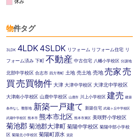
休み
物件タグ
4LDK
4SLDK
リフォーム
リフォーム住宅
リ
3LDK
不動産
フォーム済み
下町
中古住宅
八幡小学校区
分譲地
売
売家
土地
売土地
売地
北部中学校区
合志市
四方寄町
売買物件
買
大津
大津北中学校区
大津中学校区
建売
大津南小学校区
山鹿中学校区
川上小学校区
山鹿市
建築
新築一戸建て
新築住宅
整形地
条件なし
武蔵ヶ丘中学校区
熊本市北区
美咲野小学校区
武蔵中学校区
熊本市
熊本市東区
菊池郡
菊池郡大津町
菊陽中学校区
菊陽中部小学校
菊陽町原水
区
菊陽北小学校区
賃貸