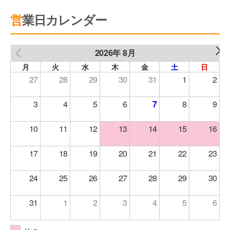
営業日カレンダー
2026年 8月
NEXT
PREV
月
火
水
木
金
土
日
27
28
29
30
31
1
2
3
4
5
6
7
8
9
10
11
12
13
14
15
16
17
18
19
20
21
22
23
24
25
26
27
28
29
30
31
1
2
3
4
5
6