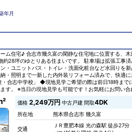
築年月
ーム住宅♪ 合志市幾久富の閑静な住宅地に位置する、木造
建物約28坪のゆとりある住まいです。 駐車場は拡張工事
ン・ユニットバス・トイレ・洗面化粧台など水回りを新
収納・照明まで一新した内外装リフォーム済みで、快適に
校・合志中学校」 ◆現地見学ご希望の際は前日18時まで
ます。 ※当日の現地見学も可能です！お気軽にお問い合
m²
2,249万円
4DK
価格
中古戸建
間取
所在地
熊本県合志市 幾久富
ＪＲ豊肥本線 光の森駅 徒歩27分
交通