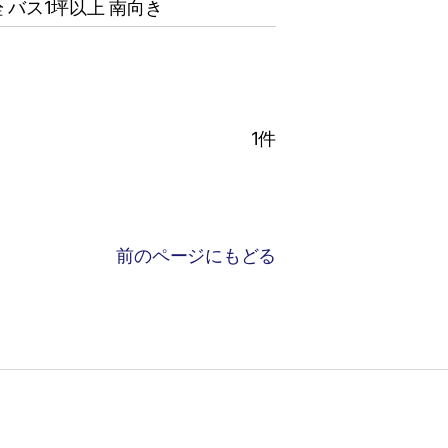
 バス1坪以上 南向き
1
件
前のページにもどる