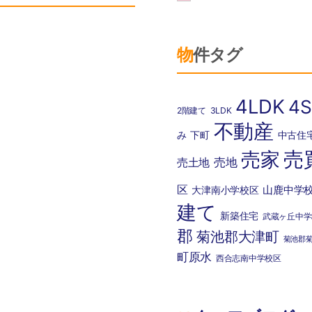
物件タグ
4LDK
4S
2階建て
3LDK
不動産
み
下町
中古住
売
売家
売地
売土地
区
山鹿中学
大津南小学校区
建て
新築住宅
武蔵ヶ丘中学
郡
菊池郡大津町
菊池郡
町原水
西合志南中学校区