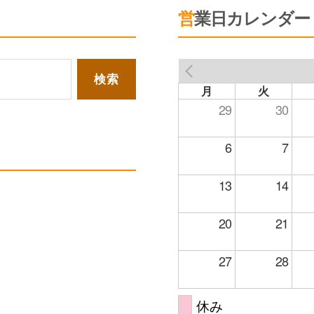
営業日カレンダー
PREV
月
火
29
30
6
7
13
14
20
21
27
28
休み