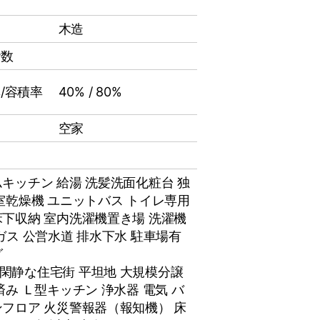
木造
階数
/容積率
40% / 80%
空家
ムキッチン
給湯
洗髪洗面化粧台
独
室乾燥機
ユニットバス
トイレ専用
床下収納
室内洗濯機置き場
洗濯機
ガス
公営水道
排水下水
駐車場有
グ
閑静な住宅街 平坦地 大規模分譲
済み Ｌ型キッチン 浄水器 電気 バ
ンフロア 火災警報器（報知機） 床