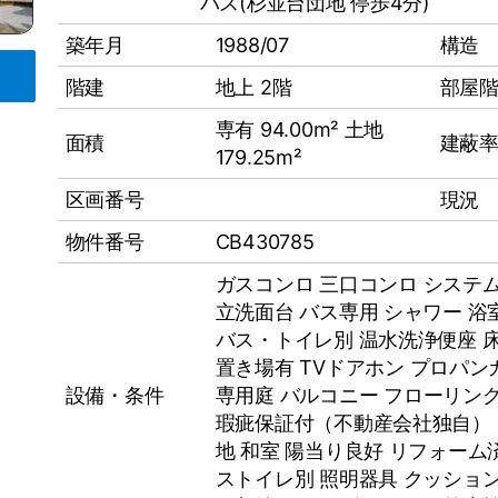
バス(杉並台団地 停歩4分)
築年月
1988/07
構造
階建
地上 2階
部屋
専有 94.00m² 土地
面積
建蔽率
179.25m²
区画番号
現況
物件番号
CB430785
ガスコンロ
三口コンロ
システ
立洗面台
バス専用
シャワー
浴
バス・トイレ別
温水洗浄便座
置き場有
TVドアホン
プロパン
設備・条件
専用庭
バルコニー
フローリン
瑕疵保証付（不動産会社独自） 
地 和室 陽当り良好 リフォーム
ストイレ別 照明器具 クッショ