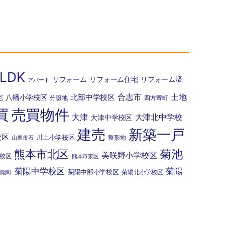
LDK
リフォーム
リフォーム住宅
リフォーム済
アパート
北部中学校区
合志市
土地
宅
八幡小学校区
分譲地
四方寄町
買
売買物件
大津
大津北中学校
大津中学校区
建売
新築一戸
校区
川上小学校区
整形地
山鹿市石
菊池
熊本市北区
美咲野小学校区
校区
熊本市東区
菊陽中学校区
菊陽
菊陽中部小学校区
菊陽北小学校区
菊陽町