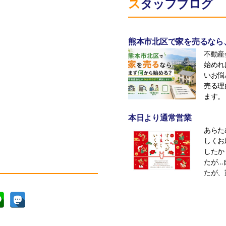
スタッフブログ
熊本市北区で家を売るなら
不動産
始めれ
いお悩
売る理
ます。 
本日より通常営業
あらた
しくお
したか
たが…
たが、