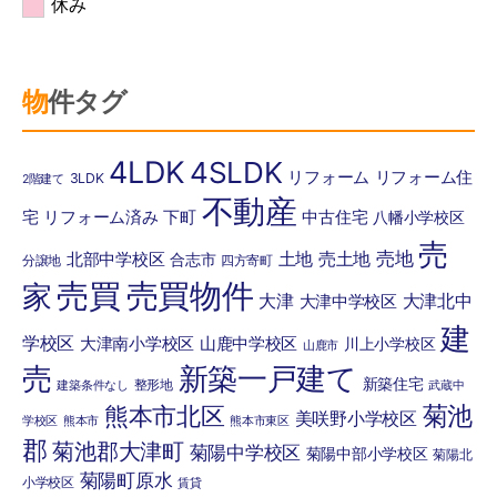
休み
物件タグ
4LDK
4SLDK
リフォーム
リフォーム住
3LDK
2階建て
不動産
宅
リフォーム済み
下町
中古住宅
八幡小学校区
売
売地
土地
売土地
北部中学校区
合志市
分譲地
四方寄町
売買
売買物件
家
大津
大津北中
大津中学校区
建
学校区
大津南小学校区
山鹿中学校区
川上小学校区
山鹿市
売
新築一戸建て
新築住宅
整形地
建築条件なし
武蔵中
菊池
熊本市北区
美咲野小学校区
学校区
熊本市
熊本市東区
郡
菊池郡大津町
菊陽中学校区
菊陽中部小学校区
菊陽北
菊陽町原水
小学校区
賃貸