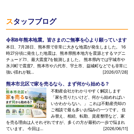
スタッフブログ
令和8年熊本地震。皆さまのご無事を心より願っています
本日、7月28日、熊本県で非常に大きな地震が発生しました。 16
時27分頃に発生した地震は、熊本県熊本地方を震源とするマグニ
チュード7.1、最大震度7を観測しました。 熊本県内では宇城市や
氷川町で震度7、熊本市や八代市、宇土市、益城町などでも非常に
強い揺れが観...
[2026/07/28]
熊本市北区で家を売るなら、まず何から始める？
不動産会社がわかりやすく解説します
「家を売りたいけど、何から始めればい
いかわからない。」 これは不動産売却の
ご相談で最も多いお悩みの一つです。 住
み替え、相続、転勤、資産整理など、家
を売る理由は人それぞれですが、多くの方が最初の一歩で悩まれ
ています。 今回は...
[2026/06/11]