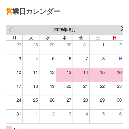
営業日カレンダー
2026年 8月
NEXT
PREV
月
火
水
木
金
土
日
27
28
29
30
31
1
2
3
4
5
6
7
8
9
10
11
12
13
14
15
16
17
18
19
20
21
22
23
24
25
26
27
28
29
30
31
1
2
3
4
5
6