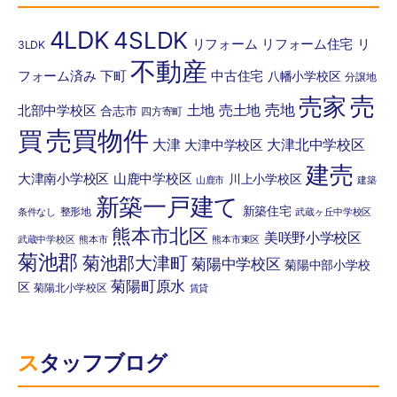
4LDK
4SLDK
リフォーム
リフォーム住宅
リ
3LDK
不動産
フォーム済み
下町
中古住宅
八幡小学校区
分譲地
売
売家
土地
売土地
売地
北部中学校区
合志市
四方寄町
売買物件
買
大津
大津北中学校区
大津中学校区
建売
大津南小学校区
山鹿中学校区
川上小学校区
山鹿市
建築
新築一戸建て
新築住宅
整形地
条件なし
武蔵ヶ丘中学校区
熊本市北区
美咲野小学校区
武蔵中学校区
熊本市
熊本市東区
菊池郡
菊池郡大津町
菊陽中学校区
菊陽中部小学校
菊陽町原水
区
菊陽北小学校区
賃貸
スタッフブログ