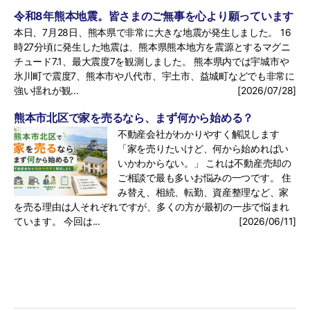
令和8年熊本地震。皆さまのご無事を心より願っています
本日、7月28日、熊本県で非常に大きな地震が発生しました。 16
時27分頃に発生した地震は、熊本県熊本地方を震源とするマグニ
チュード7.1、最大震度7を観測しました。 熊本県内では宇城市や
氷川町で震度7、熊本市や八代市、宇土市、益城町などでも非常に
強い揺れが観...
[2026/07/28]
熊本市北区で家を売るなら、まず何から始める？
不動産会社がわかりやすく解説します
「家を売りたいけど、何から始めればい
いかわからない。」 これは不動産売却の
ご相談で最も多いお悩みの一つです。 住
み替え、相続、転勤、資産整理など、家
を売る理由は人それぞれですが、多くの方が最初の一歩で悩まれ
ています。 今回は...
[2026/06/11]