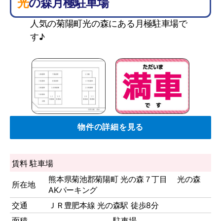
光の森月極駐車場
人気の菊陽町光の森にある月極駐車場で
す♪
物件の詳細を見る
賃料
駐車場
熊本県菊池郡菊陽町 光の森７丁目 光の森
所在地
AKパーキング
交通
ＪＲ豊肥本線 光の森駅 徒歩8分
面積
駐車場