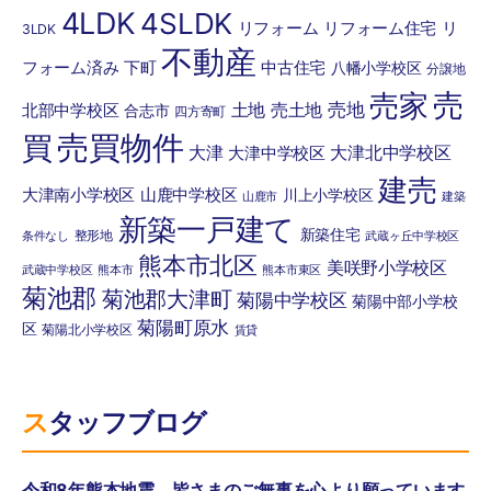
4LDK
4SLDK
リフォーム
リフォーム住宅
リ
3LDK
不動産
フォーム済み
下町
中古住宅
八幡小学校区
分譲地
売
売家
土地
売土地
売地
北部中学校区
合志市
四方寄町
売買物件
買
大津
大津北中学校区
大津中学校区
建売
大津南小学校区
山鹿中学校区
川上小学校区
山鹿市
建築
新築一戸建て
新築住宅
整形地
条件なし
武蔵ヶ丘中学校区
熊本市北区
美咲野小学校区
武蔵中学校区
熊本市
熊本市東区
菊池郡
菊池郡大津町
菊陽中学校区
菊陽中部小学校
菊陽町原水
区
菊陽北小学校区
賃貸
スタッフブログ
令和8年熊本地震。皆さまのご無事を心より願っています