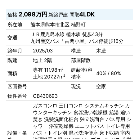
2,098万円
4LDK
価格
新築戸建
間取
所在地
熊本県熊本市北区 楠野町
ＪＲ鹿児島本線 植木駅 徒歩43分
交通
九州産交バス「古閑小屋」バス停徒歩16分
築年月
2025/03
構造
木造
階建
地上 2階
部屋階数
専有 111.98m²
建蔽率/容
面積
40% / 80%
土地 207.27m²
積率
区画番号
現況
空家
物件番号
CB430693
ガスコンロ
三口コンロ
システムキッチン
カ
ウンターキッチン
食器洗い乾燥機
給湯
追い
焚き
洗髪洗面化粧台
独立洗面台
バス専用
シ
ャワー
浴室乾燥機
ユニットバス
トイレ専用
設備・条
バス・トイレ別
温水洗浄便座
床下収納
室内