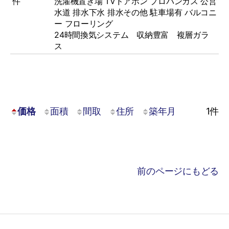
件
洗濯機置き場
TVドアホン
プロパンガス
公営
水道
排水下水
排水その他
駐車場有
バルコニ
ー
フローリング
24時間換気システム 収納豊富 複層ガラ
ス
価格
面積
間取
住所
築年月
1
件
前のページにもどる