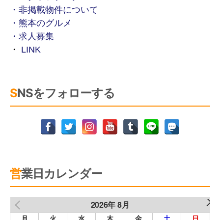
・非掲載物件について
・熊本のグルメ
・求人募集
・
LINK
SNSをフォローする
営業日カレンダー
2026年 8月
NEXT
PREV
月
火
水
木
金
土
日