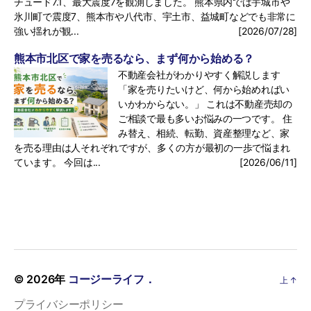
チュード7.1、最大震度7を観測しました。 熊本県内では宇城市や
氷川町で震度7、熊本市や八代市、宇土市、益城町などでも非常に
強い揺れが観...
[2026/07/28]
熊本市北区で家を売るなら、まず何から始める？
不動産会社がわかりやすく解説します
「家を売りたいけど、何から始めればい
いかわからない。」 これは不動産売却の
ご相談で最も多いお悩みの一つです。 住
み替え、相続、転勤、資産整理など、家
を売る理由は人それぞれですが、多くの方が最初の一歩で悩まれ
ています。 今回は...
[2026/06/11]
© 2026年
コージーライフ．
上
↑
プライバシーポリシー