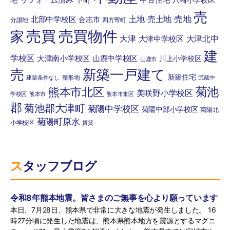
宅
リフォーム済み
下町
中古住宅
八幡小学校区
売
売地
土地
売土地
北部中学校区
合志市
分譲地
四方寄町
売買
売買物件
家
大津
大津北中
大津中学校区
建
学校区
大津南小学校区
山鹿中学校区
川上小学校区
山鹿市
売
新築一戸建て
新築住宅
整形地
建築条件なし
武蔵中
菊池
熊本市北区
美咲野小学校区
学校区
熊本市
熊本市東区
郡
菊池郡大津町
菊陽中学校区
菊陽中部小学校区
菊陽北
菊陽町原水
小学校区
賃貸
スタッフブログ
令和8年熊本地震。皆さまのご無事を心より願っています
本日、7月28日、熊本県で非常に大きな地震が発生しました。 16
時27分頃に発生した地震は、熊本県熊本地方を震源とするマグニ