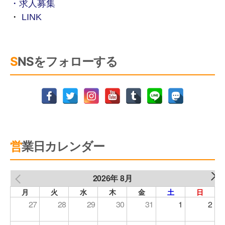
・求人募集
・
LINK
SNSをフォローする
営業日カレンダー
2026年 8月
NEXT
PREV
月
火
水
木
金
土
日
27
28
29
30
31
1
2