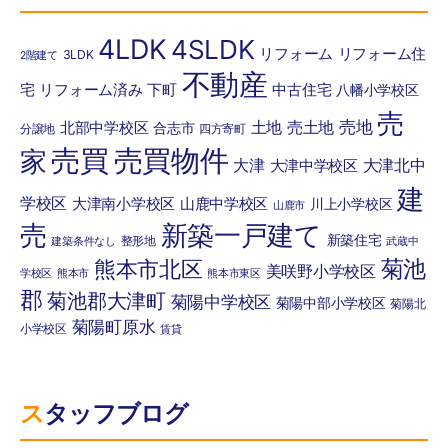
4LDK
4SLDK
リフォーム
リフォーム住
3LDK
2階建て
不動産
宅
リフォーム済み
下町
中古住宅
八幡小学校区
売
売地
土地
売土地
北部中学校区
合志市
分譲地
四方寄町
売買
売買物件
家
大津
大津北中
大津中学校区
建
学校区
大津南小学校区
山鹿中学校区
川上小学校区
山鹿市
売
新築一戸建て
新築住宅
整形地
建築条件なし
武蔵中
菊池
熊本市北区
美咲野小学校区
学校区
熊本市
熊本市東区
郡
菊池郡大津町
菊陽中学校区
菊陽中部小学校区
菊陽北
菊陽町原水
小学校区
賃貸
スタッフブログ