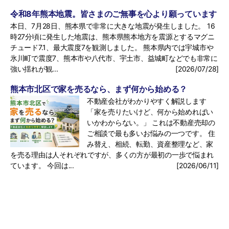
令和8年熊本地震。皆さまのご無事を心より願っています
本日、7月28日、熊本県で非常に大きな地震が発生しました。 16
時27分頃に発生した地震は、熊本県熊本地方を震源とするマグニ
チュード7.1、最大震度7を観測しました。 熊本県内では宇城市や
氷川町で震度7、熊本市や八代市、宇土市、益城町などでも非常に
強い揺れが観...
[2026/07/28]
熊本市北区で家を売るなら、まず何から始める？
不動産会社がわかりやすく解説します
「家を売りたいけど、何から始めればい
いかわからない。」 これは不動産売却の
ご相談で最も多いお悩みの一つです。 住
み替え、相続、転勤、資産整理など、家
を売る理由は人それぞれですが、多くの方が最初の一歩で悩まれ
ています。 今回は...
[2026/06/11]